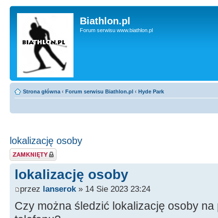
Biathlon.pl
Forum serwisu www.biathlon.pl
Strona główna
‹
Forum serwisu Biathlon.pl
‹
Hyde Park
lokalizację osoby
Zablokowany temat
lokalizację osoby
przez
lanserok
» 14 Sie 2023 23:24
Czy można śledzić lokalizację osoby na p