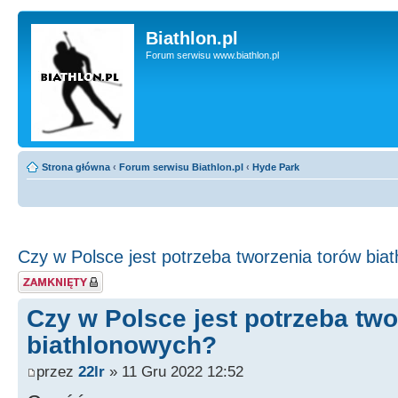
Biathlon.pl
Forum serwisu www.biathlon.pl
Strona główna
‹
Forum serwisu Biathlon.pl
‹
Hyde Park
Czy w Polsce jest potrzeba tworzenia torów bia
Zablokowany temat
Czy w Polsce jest potrzeba two
biathlonowych?
przez
22lr
» 11 Gru 2022 12:52