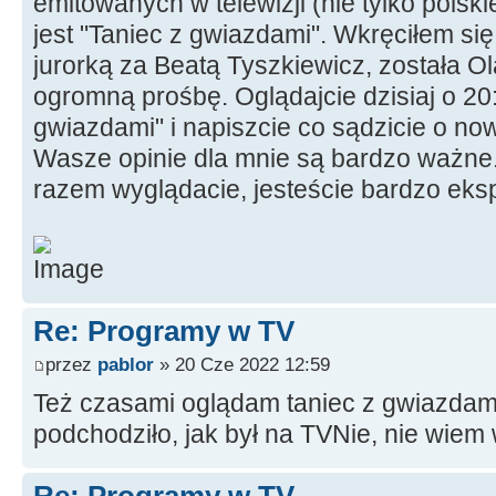
emitowanych w telewizji (nie tylko polski
jest "Taniec z gwiazdami". Wkręciłem si
jurorką za Beatą Tyszkiewicz, została 
ogromną prośbę. Oglądajcie dzisiaj o 20
gwiazdami" i napiszcie co sądzicie o now
Wasze opinie dla mnie są bardzo ważne.
razem wyglądacie, jesteście bardzo eksp
Re: Programy w TV
przez
pablor
» 20 Cze 2022 12:59
Też czasami oglądam taniec z gwiazdami,
podchodziło, jak był na TVNie, nie wie
Re: Programy w TV