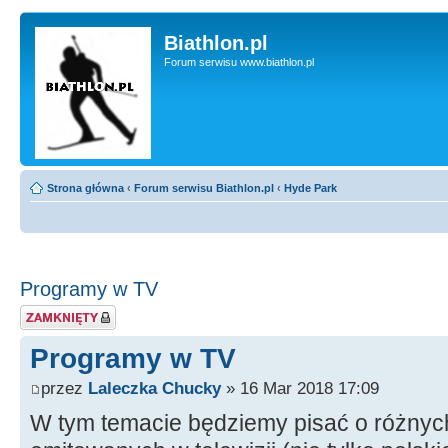
Biathlon.pl
Forum serwisu www.biathlon.pl
Strona główna
‹
Forum serwisu Biathlon.pl
‹
Hyde Park
Programy w TV
Zablokowany temat
Programy w TV
przez
Laleczka Chucky
» 16 Mar 2018 17:09
W tym temacie będziemy pisać o różny