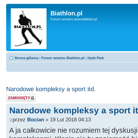
Biathlon.pl
Forum serwisu www.biathlon.pl
Strona główna
‹
Forum serwisu Biathlon.pl
‹
Hyde Park
Narodowe kompleksy a sport itd.
Zablokowany temat
Narodowe kompleksy a sport it
przez
Bocian
» 19 Lut 2018 04:13
A ja całkowicie nie rozumiem tej dyskus