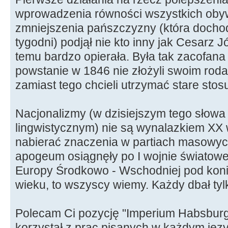
wprowadzenia równości wszystkich oby
zmniejszenia pańszczyzny (która dochod
tygodni) podjął nie kto inny jak Cesarz Jó
temu bardzo opierała. Była tak zacofana 
powstanie w 1846 nie złożyli swoim roda
zamiast tego chcieli utrzymać stare stos
Nacjonalizmy (w dzisiejszym tego słowa 
lingwistycznym) nie są wynalazkiem XX
nabierać znaczenia w partiach masowyc
apogeum osiągnęły po I wojnie światowej
Europy Środkowo - Wschodniej pod konie
wieku, to wszyscy wiemy. Każdy dbał tyl
Polecam Ci pozycję "Imperium Habsbur
korzystał z prac pisanych w każdym ję