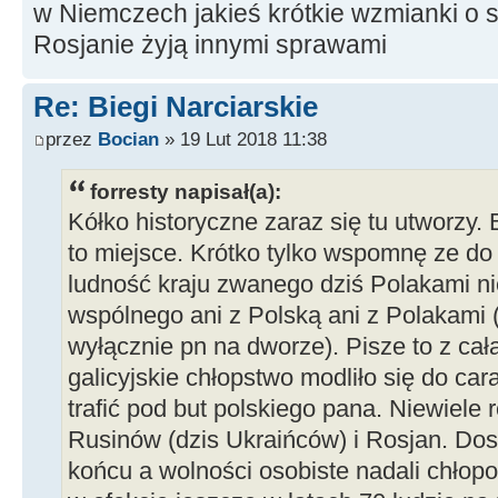
w Niemczech jakieś krótkie wzmianki o s
Rosjanie żyją innymi sprawami
Re: Biegi Narciarskie
przez
Bocian
» 19 Lut 2018 11:38
forresty napisał(a):
Kółko historyczne zaraz się tu utworzy. B
to miejsce. Krótko tylko wspomnę ze do
ludność kraju zwanego dziś Polakami ni
wspólnego ani z Polską ani z Polakami (P
wyłącznie pn na dworze). Pisze to z cał
galicyjskie chłopstwo modliło się do car
trafić pod but polskiego pana. Niewiele 
Rusinów (dzis Ukraińców) i Rosjan. Dosz
końcu a wolności osobiste nadali chłopo