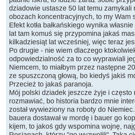
dziadowie ustasze 50 lat temu zamykali
obozach koncentracyjnych, to my Wam się
Efekt kotła bałkańskiego wynika własnie z
lat tam komuś się przypomina jakaś masa
kilkadziesiąt lat wcześniej, więc teraz jes
Po drugie - nie wiem dlaczego ktokolwi
odpowiedzialność za to co wyprawiali j
Niemcem, to miałbym przez następne 200
ze spuszczoną głową, bo kiedyś jakiś mó
Przecież to jakaś paranoja.
Mój polski dziadek jeszcze żyje i częst
rozmawiać, bo historia bardzo mnie inte
został wywieziony na roboty do Niemiec.
bauera dostawał w mordę i bauer go kopa
kijem, to jakoś gdy wspomina wojnę, naj
Rosjanach, którzy "go wyzwolili". Taka c