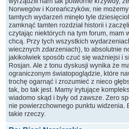
wyrządzili nam tak potworne krzywdy, ż
Norwegów i Koreańczyków, nie możemy 
tamtych wydarzeń minęło tyle dziesięcio
zamknąć tamten rozdział historii i zaczęli
czytając niektórych na tym forum, mam w
chcą. Przy tych wszystkich wydarzeniac
wiecznych zdarzeniach), to absolutnie 
jakikolwiek sposób czuć się ważniejsi i s
Rosjan. Ale z tonu dyskusji wynika że m
ograniczonym światopoglądzie, które na
trochę ogarnąć i zrozumieć z nieco głęb
tak, bo tak jest. Mamy irytujące kompleks
wiadomo skąd i były od zawsze. Zero sp
nie powierzchownego punktu widzenia. B
takie rzeczy.