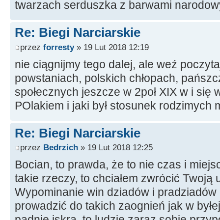
twarzach serduszka z barwami narodo
Re: Biegi Narciarskie
przez
forresty
» 19 Lut 2018 12:19
nie ciągnijmy tego dalej, ale weź poczyta
powstaniach, polskich chłopach, pańszc
społecznych jeszcze w 2poł XIX w i się w
POlakiem i jaki był stosunek rodzimych
Re: Biegi Narciarskie
przez
Bedrzich
» 19 Lut 2018 12:25
Bocian, to prawda, że to nie czas i miejs
takie rzeczy, to chciałem zwrócić Twoją
Wypominanie win dziadów i pradziadów
prowadzić do takich zaognień jak w byłej
padnie iskra, to ludzie zaraz sobie przy