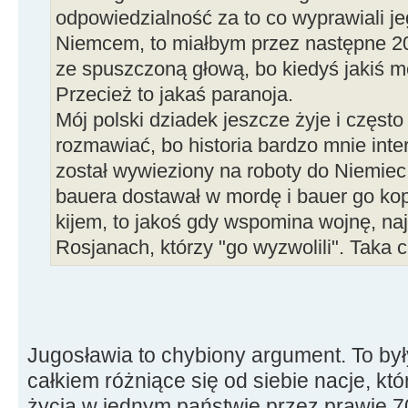
odpowiedzialność za to co wyprawiali j
Niemcem, to miałbym przez następne 200
ze spuszczoną głową, bo kiedyś jakiś mó
Przecież to jakaś paranoja.
Mój polski dziadek jeszcze żyje i częst
rozmawiać, bo historia bardzo mnie inte
został wywieziony na roboty do Niemiec.
bauera dostawał w mordę i bauer go kopa
kijem, to jakoś gdy wspomina wojnę, na
Rosjanach, którzy "go wyzwolili". Taka 
Jugosławia to chybiony argument. To by
całkiem różniące się od siebie nacje, kt
życia w jednym państwie przez prawie 70