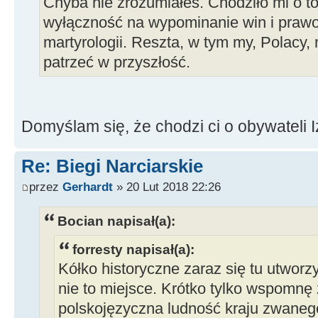
Chyba nie zrozumiałeś. Chodziło mi o to
wyłączność na wypominanie win i prawo
martyrologii. Reszta, w tym my, Polacy, 
patrzeć w przyszłość.
Domyślam się, że chodzi ci o obywateli I
Re: Biegi Narciarskie
przez
Gerhardt
» 20 Lut 2018 22:26
Bocian napisał(a):
forresty napisał(a):
Kółko historyczne zaraz się tu utworzy.
nie to miejsce. Krótko tylko wspomnę
polskojęzyczna ludność kraju zwanego