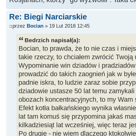
Re: Biegi Narciarskie
przez
Bocian
» 19 Lut 2018 12:45
Bedrzich napisał(a):
Bocian, to prawda, że to nie czas i miej
takie rzeczy, to chciałem zwrócić Twoją
Wypominanie win dziadów i pradziadów
prowadzić do takich zaognień jak w byłej
padnie iskra, to ludzie zaraz sobie przy
dziadowie ustasze 50 lat temu zamykal
obozach koncentracyjnych, to my Wam si
Efekt kotła bałkańskiego wynika własnie 
lat tam komuś się przypomina jakaś mas
kilkadziesiąt lat wcześniej, więc teraz je
Po drugie - nie wiem dlaczego ktokolwi