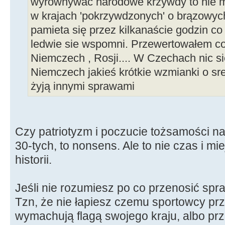
wyrównywać narodowe krzywdy to nie m
w krajach 'pokrzywdzonych' o brązowyc
pamieta się przez kilkanaście godzin co
ledwie sie wspomni. Przewertowałem co
Niemczech , Rosji.... W Czechach nic si
Niemczech jakieś krótkie wzmianki o sr
żyją innymi sprawami
Czy patriotyzm i poczucie tożsamości na
30-tych, to nonsens. Ale to nie czas i mi
historii.
Jeśli nie rozumiesz po co przenosić spr
Tzn, że nie łapiesz czemu sportowcy pr
wymachują flagą swojego kraju, albo prz