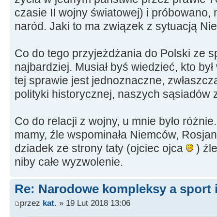
czasie II wojny światowej) i próbowano, n
naród. Jaki to ma związek z sytuacją N
Co do tego przyjeżdżania do Polski ze 
najbardziej. Musiał byś wiedzieć, kto by
tej sprawie jest jednoznaczne, zwłaszc
polityki historycznej, naszych sąsiadów 
Co do relacji z wojny, u mnie było różnie
mamy, źle wspominała Niemców, Rosjan t
dziadek ze strony taty (ojciec ojca
) źl
niby całe wyzwolenie.
Re: Narodowe kompleksy a sport i
przez
kat.
» 19 Lut 2018 13:06