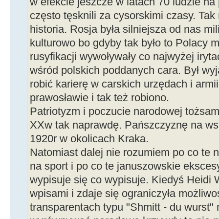
w efekcie jeszcze w latach 70 ludzie n
często tęsknili za cysorskimi czasy. Ta
historia. Rosja była silniejsza od nas mili
kulturowo bo gdyby tak było to Polacy m
rusyfikacji wywoływały co najwyżej iryta
wśród polskich poddanych cara. Był wyją
robić karierę w carskich urzędach i armi
prawosławie i tak też robiono.
Patriotyzm i poczucie narodowej tożsam
XXw tak naprawdę. Pańszczyznę na wsi
1920r w okolicach Kraka.
Natomiast dalej nie rozumiem po co te
na sport i po co te januszowskie eksce
wypisuje się co wypisuje. Kiedyś Heidi 
wpisami i zdaje się ograniczyła możliw
transparentach typu "Shmitt - du wurst