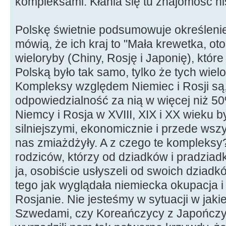
kompleksami. Kłania się tu znajomość hist
Polskę świetnie podsumowuje określeni
mówią, że ich kraj to "Mała krewetka, o
wieloryby (Chiny, Rosję i Japonię), które 
Polską było tak samo, tylko że tych wiel
Kompleksy względem Niemiec i Rosji są,
odpowiedzialność za nią w więcej niż 50
Niemcy i Rosja w XVIII, XIX i XX wieku b
silniejszymi, ekonomicznie i przede wszys
nas zmiażdżyły. A z czego te kompleks
rodziców, którzy od dziadków i pradziadkó
ja, osobiście usłyszeli od swoich dziadk
tego jak wyglądała niemiecka okupacja i 
Rosjanie. Nie jesteśmy w sytuacji w jak
Szwedami, czy Koreańczycy z Japończy