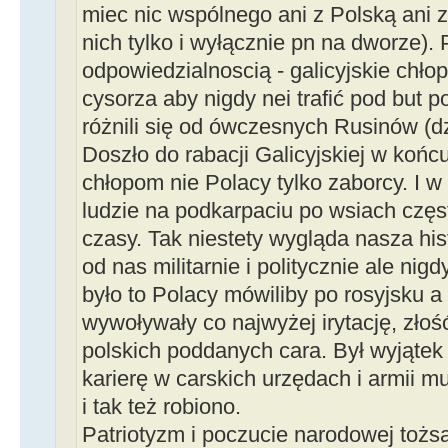
miec nic wspólnego ani z Polską ani z
nich tylko i wyłącznie pn na dworze). 
odpowiedzialnoscią - galicyjskie chłop
cysorza aby nigdy nei trafić pod but p
różnili się od ówczesnych Rusinów (d
Doszło do rabacji Galicyjskiej w końc
chłopom nie Polacy tylko zaborcy. I w
ludzie na podkarpaciu po wsiach częst
czasy. Tak niestety wygląda nasza hist
od nas militarnie i politycznie ale nig
było to Polacy mówiliby po rosyjsku a 
wywoływały co najwyżej irytację, zło
polskich poddanych cara. Był wyjątek -
karierę w carskich urzędach i armii m
i tak też robiono.
Patriotyzm i poczucie narodowej tożs