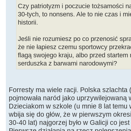
Czy patriotyzm i poczucie tożsamości n
30-tych, to nonsens. Ale to nie czas i m
historii.
Jeśli nie rozumiesz po co przenosić sp
że nie łapiesz czemu sportowcy przekr
flagą swojego kraju, albo przed startem
serduszka z barwami narodowymi?
Forresty ma wiele racji. Polska szlachta
pojmowała naród jako uprzywilejowaną 
Dzieciakom w szkole (u mnie 8 lat temu 
wbija się do głów, że w pierwszym okresi
30-40 lat) najgorzej było w Galicji co jes
Pierwsze działania na rzecz polepszenia