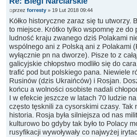
Re: Biegi Narciarskie
przez
forresty
» 19 Lut 2018 09:44
Kółko historyczne zaraz się tu utworzy. By
to miejsce. Krótko tylko wspomnę ze do
ludność kraju zwanego dziś Polakami nie
wspólnego ani z Polską ani z Polakami (PO
wyłącznie pn na dworze). Pisze to z cał
galicyjskie chłopstwo modliło się do cara
trafić pod but polskiego pana. Niewiele 
Rusinów (dzis Ukraińców) i Rosjan. Doszł
końcu a wolności osobiste nadali chłopo
I w efekcie jeszcze w latach 70 ludzie 
często tęsknili za cysorskimi czasy. Tak
historia. Rosja była silniejsza od nas mili
kulturowo bo gdyby tak było to Polacy m
rusyfikacji wywoływały co najwyżej iryta