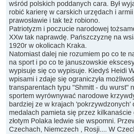
wśród polskich poddanych cara. Był wyjąt
robić karierę w carskich urzędach i armii
prawosławie i tak też robiono.
Patriotyzm i poczucie narodowej tożsamo
XXw tak naprawdę. Pańszczyznę na wsi
1920r w okolicach Kraka.
Natomiast dalej nie rozumiem po co te 
na sport i po co te januszowskie eksce
wypisuje się co wypisuje. Kiedyś Heidi 
wpisami i zdaje się ograniczyła możliw
transparentach typu "Shmitt - du wurst"
sportem wyrównywać narodowe krzywdy 
bardziej ze w krajach 'pokrzywdzonych'
medalach pamieta się przez kilkanaście 
złotym Polaka ledwie sie wspomni. Prze
Czechach, Niemczech , Rosji.... W Czech