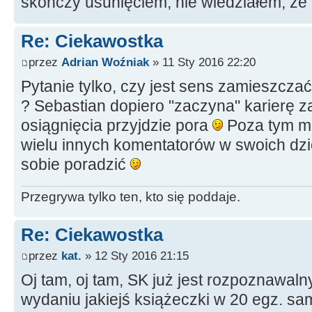
skończy usunięciem, nie wiedziałem, że
Re: Ciekawostka
przez
Adrian Woźniak
» 11 Sty 2016 22:20
Pytanie tylko, czy jest sens zamieszcza
? Sebastian dopiero "zaczyna" karierę 
osiągnięcia przyjdzie pora
Poza tym ma
wielu innych komentatorów w swoich dzi
sobie poradzić
Przegrywa tylko ten, kto się poddaje.
Re: Ciekawostka
przez
kat.
» 12 Sty 2016 21:15
Oj tam, oj tam, SK już jest rozpoznawaln
wydaniu jakiejś książeczki w 20 egz. sam