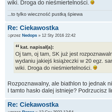
wiki. Droga do nieśmiertelności.
...to tylko wieczność pustką śpiewa
Re: Ciekawostka
przez
Nedops
» 12 Sty 2016 22:42
kat. napisał(a):
Oj tam, oj tam, SK już jest rozpoznawal
wydaniu jakiejś książeczki w 20 egz. sa
wiki. Droga do nieśmiertelności.
Rozpoznawalny, ale biathlon to jednak ni
I tamto hasło dalej istnieje? Podrzucisz 
Re: Ciekawostka
przez
Rapsa
» 12 Gru 2022 12:54