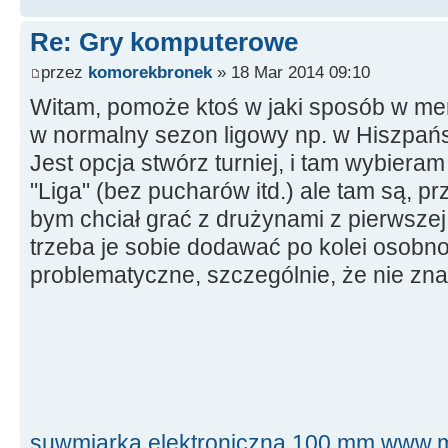
Re: Gry komputerowe
przez
komorekbronek
» 18 Mar 2014 09:10
Witam, pomoże ktoś w jaki sposób w me
w normalny sezon ligowy np. w Hiszpańsk
Jest opcja stwórz turniej, i tam wybiera
"Liga" (bez pucharów itd.) ale tam są, p
bym chciał grać z drużynami z pierwszej l
trzeba je sobie dodawać po kolei osobno
problematyczne, szczególnie, że nie zn
suwmiarka elektroniczna 100 mm
www.m