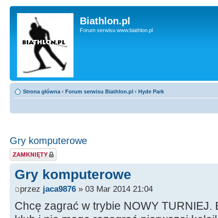
Biathlon.pl
Forum serwisu www.biathlon.pl
Strona główna
‹
Forum serwisu Biathlon.pl
‹
Hyde Park
Gry komputerowe
Zablokowany temat
Gry komputerowe
przez
jaca9876
» 03 Mar 2014 21:04
Chcę zagrać w trybie NOWY TURNIEJ. Bi