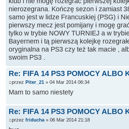
klub i nie mogę rozegrać pierwszej kolejk
nierozegrana. Kończę sezon i zamiast 3
samo jest w lidze Francuskiej (PSG) i Ni
pierwszy mecz jest pomijany i mogę grać 
tylko w trybie NOWY TURNIEJ a w tryb
Bayernem i tą pierwszą kolejkę rozegrał
oryginalna na PS3 czy też tak macie , a
swoim PS3 .
Re: FIFA 14 PS3 POMOCY ALBO 
przez
Piter_21
» 04 Mar 2014 06:34
Mam to samo niestety
Re: FIFA 14 PS3 POMOCY ALBO 
przez
friducha
» 06 Mar 2014 21:18