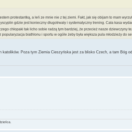
estem protestantką, a leń ze mnie nie z tej ziemi. Fakt, jak się obijam to mam wyrzut
 dyscyplin gdzie jest konieczny długotrwały i systematyczny trening. Cała kasa wyd
zego chłopaki tak licho sobie radzą tym bardziej, że przecież nasze dziewczyny te
 popularyzacja biathlonu i sportu w ogóle żeby była większa pula młodzieży do sel
 katolików. Poza tym Ziemia Cieszyńska jest za blisko Czech, a tam Bóg od
dzieńca.