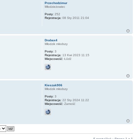
Przechodzimur
Młodzieżowiec
Posty:
252
Rejestracja:
08 Sty 2011 21:04
Drabax4
Młodzik młodszy
Posty:
3
Rejestracja:
13 Kwi 2023 11:15
Miejscowość:
Łódź
Kieszak906
Młodzik młodszy
Posty:
3
Rejestracja:
22 Sty 2024 11:22
Miejscowość:
Zamość