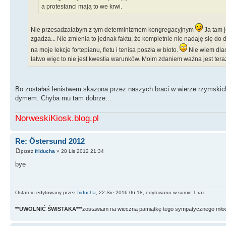
a protestanci mają to we krwi.
Nie przesadzałabym z tym determinizmem kongregacyjnym
Ja tam j
zgadza... Nie zmienia to jednak faktu, że kompletnie nie nadaję się do
na moje lekcje fortepianu, fletu i tenisa poszła w błoto.
Nie wiem dlac
łatwo więc to nie jest kwestia warunków. Moim zdaniem ważna jest teraz
Bo zostałaś lenistwem skażona przez naszych braci w wierze rzymskich
dymem. Chyba mu tam dobrze...
NorweskiKiosk.blog.pl
Re: Östersund 2012
przez
friducha
» 28 Lis 2012 21:34
bye
Ostatnio edytowany przez
friducha
, 22 Sie 2016 06:18, edytowano w sumie 1 raz
**UWOLNIĆ ŚWISTAKA***
zostawiam na wieczną pamiątkę tego sympatycznego mło