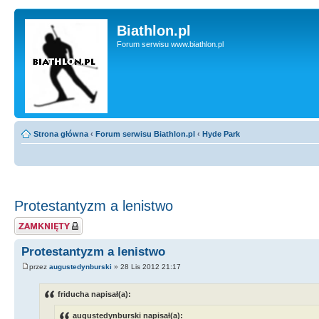
Biathlon.pl
Forum serwisu www.biathlon.pl
Strona główna
‹
Forum serwisu Biathlon.pl
‹
Hyde Park
Protestantyzm a lenistwo
Zablokowany temat
Protestantyzm a lenistwo
przez
augustedynburski
» 28 Lis 2012 21:17
friducha napisał(a):
augustedynburski napisał(a):