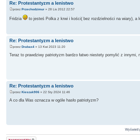
Re: Protestantyzm a lenistwo
przez
Przechodzimur
» 28 Lis 2012 22:57
Fridzia
to jesteś Polka z krwi i kości( bez rozdzielności na wiary), a 
Re: Protestantyzm a lenistwo
przez
Drabax4
» 13 Kwi 2023 11:20
Teraz to prawdziwy patriotyzm bardzo łatwo niestety pomylić z innymi, 
Re: Protestantyzm a lenistwo
przez
Kieszak906
» 22 Sty 2024 11:46
A co dla Was oznacza w ogóle hasło patriotyzm?
Wyświetl 
Zablokowany temat