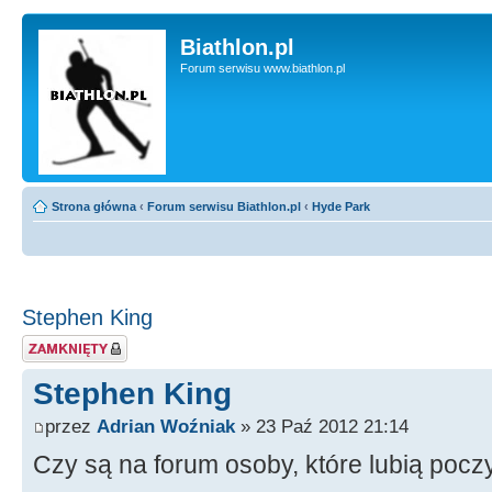
Biathlon.pl
Forum serwisu www.biathlon.pl
Strona główna
‹
Forum serwisu Biathlon.pl
‹
Hyde Park
Stephen King
Zablokowany temat
Stephen King
przez
Adrian Woźniak
» 23 Paź 2012 21:14
Czy są na forum osoby, które lubią poc