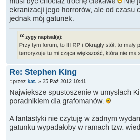
musi być chociaż trochę ciekawe
Nie j
ekranizacji jego horrorów, ale od czasu 
jednak mój gatunek.
zygy napisał(a):
Przy tym forum, to III RP i Okrągły stół, to mały 
terroryzuje tu milcząca większość, która nie ma 
Re: Stephen King
przez
kat.
» 25 Paź 2012 10:41
Największe spustoszenie w umysłach King
poradnikiem dla grafomanów.
A fantastyki nie czytuję w żadnym wydan
gatunku wypadałoby w ramach tzw. wied