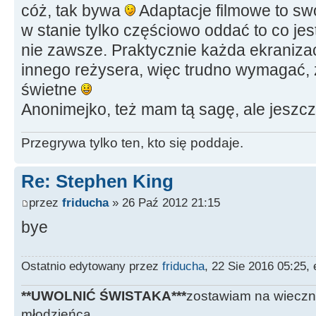
cóż, tak bywa
Adaptacje filmowe to sw
w stanie tylko częściowo oddać to co jest
nie zawsze. Praktycznie każda ekraniza
innego reżysera, więc trudno wymagać, 
świetne
Anonimejko, też mam tą sagę, ale jeszcz
Przegrywa tylko ten, kto się poddaje.
Re: Stephen King
przez
friducha
» 26 Paź 2012 21:15
bye
Ostatnio edytowany przez
friducha
, 22 Sie 2016 05:25,
**UWOLNIĆ ŚWISTAKA***
zostawiam na wieczn
młodzieńca.