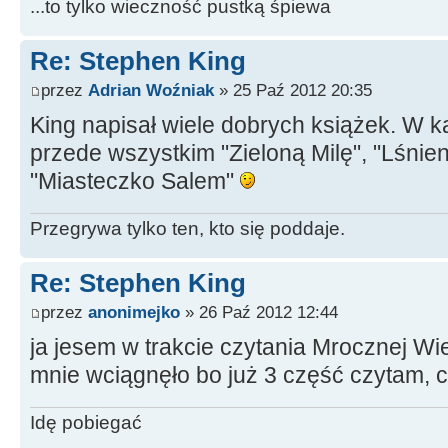
...to tylko wieczność pustką śpiewa
Re: Stephen King
przez
Adrian Woźniak
» 25 Paź 2012 20:35
King napisał wiele dobrych książek. W 
przede wszystkim "Zieloną Milę", "Lśnienie
"Miasteczko Salem"
Przegrywa tylko ten, kto się poddaje.
Re: Stephen King
przez
anonimejko
» 26 Paź 2012 12:44
ja jesem w trakcie czytania Mrocznej Wi
mnie wciągnęło bo już 3 część czytam, co
Idę pobiegać