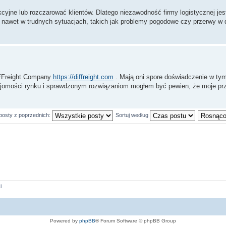
cyjne lub rozczarować klientów. Dlatego niezawodność firmy logistycznej je
w nawet w trudnych sytuacjach, takich jak problemy pogodowe czy przerwy w
DiFFreight Company
https://diffreight.com
. Mają oni spore doświadczenie w tym
omości rynku i sprawdzonym rozwiązaniom mogłem być pewien, że moje przes
posty z poprzednich:
Sortuj według
i
Powered by
phpBB
® Forum Software © phpBB Group