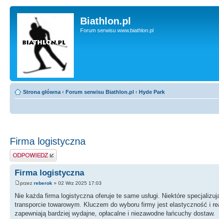
Biathlon.pl
Forum serwisu www.biathlon.pl
Strona główna
‹
Forum serwisu Biathlon.pl
‹
Hyde Park
Firma logistyczna
Wyślij odpowiedź
Firma logistyczna
przez
reberok
» 02 Wrz 2025 17:03
Nie każda firma logistyczna oferuje te same usługi. Niektóre specjali
transporcie towarowym. Kluczem do wyboru firmy jest elastyczność i re
zapewniają bardziej wydajne, opłacalne i niezawodne łańcuchy dostaw.