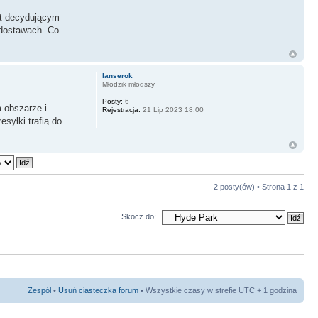
st decydującym
 dostawach. Co
lanserok
Młodzik młodszy
Posty:
6
 obszarze i
Rejestracja:
21 Lip 2023 18:00
yłki trafią do
2 posty(ów) • Strona
1
z
1
Skocz do:
Zespół
•
Usuń ciasteczka forum
• Wszystkie czasy w strefie UTC + 1 godzina