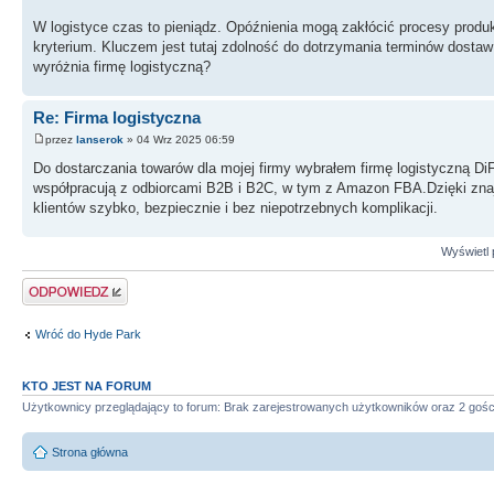
W logistyce czas to pieniądz. Opóźnienia mogą zakłócić procesy produk
kryterium. Kluczem jest tutaj zdolność do dotrzymania terminów dosta
wyróżnia firmę logistyczną?
Re: Firma logistyczna
przez
lanserok
» 04 Wrz 2025 06:59
Do dostarczania towarów dla mojej firmy wybrałem firmę logistyczną 
współpracują z odbiorcami B2B i B2C, w tym z Amazon FBA.Dzięki znaj
klientów szybko, bezpiecznie i bez niepotrzebnych komplikacji.
Wyświetl 
Wyślij odpowiedź
Wróć do Hyde Park
KTO JEST NA FORUM
Użytkownicy przeglądający to forum: Brak zarejestrowanych użytkowników oraz 2 gośc
Strona główna