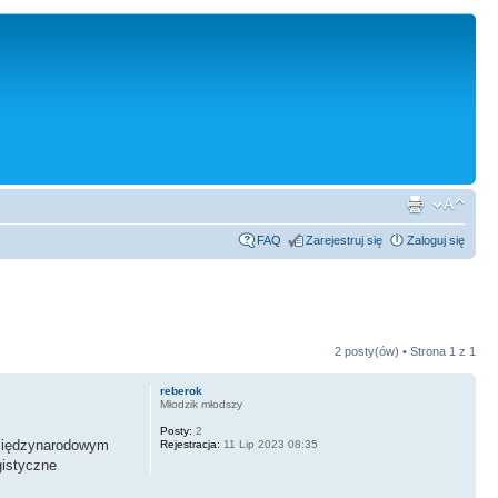
FAQ
Zarejestruj się
Zaloguj się
2 posty(ów) • Strona
1
z
1
reberok
Młodzik młodszy
Posty:
2
b międzynarodowym
Rejestracja:
11 Lip 2023 08:35
gistyczne