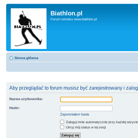
Biathlon.pl
Forum serwisu www.biathlon.pl
Strona główna
Aby przeglądać to forum musisz być zarejestrowany i zalo
Nazwa użytkownika:
Hasło:
Zapomniałem hasła
Zaloguj mnie automatycznie przy każdej wizycie
Ukryj mój status w tej sesji