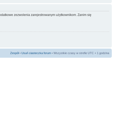
ć dodatkowe zezwolenia zarejestrowanym użytkownikom. Zanim się
Zespół
•
Usuń ciasteczka forum
• Wszystkie czasy w strefie UTC + 1 godzina