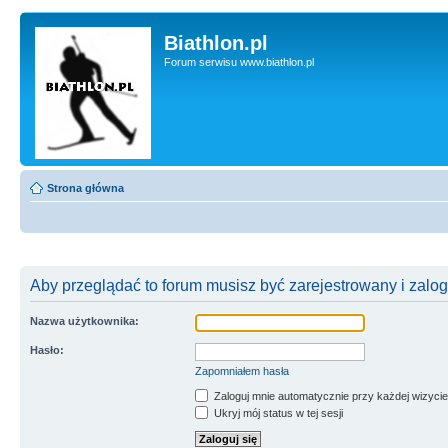
Biathlon.pl
Forum serwisu www.biathlon.pl
Strona główna
Aby przeglądać to forum musisz być zarejestrowany i zalo
Nazwa użytkownika:
Hasło:
Zapomniałem hasła
Zaloguj mnie automatycznie przy każdej wizycie
Ukryj mój status w tej sesji