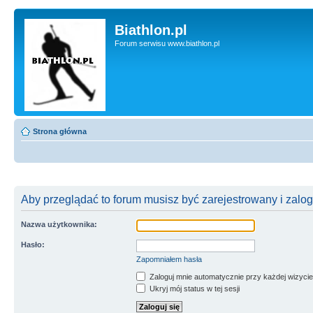
Biathlon.pl
Forum serwisu www.biathlon.pl
Strona główna
Aby przeglądać to forum musisz być zarejestrowany i zalo
Nazwa użytkownika:
Hasło:
Zapomniałem hasła
Zaloguj mnie automatycznie przy każdej wizycie
Ukryj mój status w tej sesji