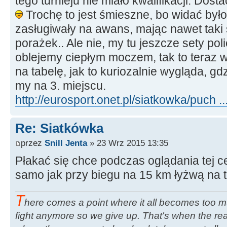
tego turnieju nie miało kwalifikacji. Dosta
Trochę to jest śmieszne, bo widać było
zasługiwały na awans, mając nawet taki
porażek.. Ale nie, my tu jeszcze sety po
oblejemy ciepłym moczem, tak to teraz w
na tabelę, jak to kuriozalnie wygląda, gd
my na 3. miejscu.
http://eurosport.onet.pl/siatkowka/puch ..
Re: Siatkówka
przez
Snill Jenta
» 23 Wrz 2015 13:35
Płakać się chce podczas oglądania tej 
samo jak przy biegu na 15 km łyżwą na 
T
here comes a point where it all becomes too m
fight anymore so we give up. That's when the rea