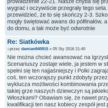
prowadzenie 22-21. Nasze chyba się prz
wygrać i oczywiście przegrały tego set
przewidzieć, że to się skończy 2-3. Szko
mogły świętować awans do półfinałów, a
do domu, a tak może być odwrotnie
Re: Siatkówka
przez
damian940915
» 05 Sty 2016 21:40
Nie można chcieć awansować na Igrzyska
Scenariuszy zostaje wiele, ja jestem w s
spełni się ten najjaśniejszy i Polki zagr
coś, ten wczorajszy punkt zdobyty przez
wyklucza możliwości kombinowania przez
takiej grze naszych dziewczyn są jakiek
Włoszkami? Obawiam się, że nawet przy
kwalifikacji ten nasz kobiecy zespół jest 