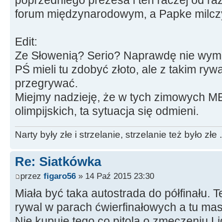
forum międzynarodowym, a Papke milczy
Edit:
Ze Słowenią? Serio? Naprawdę nie wym
PŚ mieli tu zdobyć złoto, ale z takim ry
przegrywać.
Miejmy nadzieję, że w tych zimowych ME,
olimpijskich, ta sytuacja się odmieni.
Narty były złe i strzelanie, strzelanie też było złe .
Re: Siatkówka
przez
figaro56
» 14 Paź 2015 23:30
Miała być taka autostrada do półfinału. 
rywal w parach ćwierfinałowych a tu mas
Nie kupuję tego co pitolą o zmęczeniu L