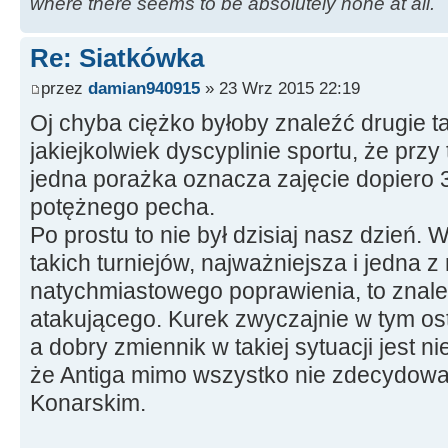
where there seems to be absolutely none at all.
Re: Siatkówka
przez
damian940915
» 23 Wrz 2015 22:19
Oj chyba ciężko byłoby znaleźć drugie t
jakiejkolwiek dyscyplinie sportu, że przy
jedna porażka oznacza zajęcie dopiero 3
potężnego pecha.
Po prostu to nie był dzisiaj nasz dzień.
takich turniejów, najważniejsza i jedna z
natychmiastowego poprawienia, to znale
atakującego. Kurek zwyczajnie w tym os
a dobry zmiennik w takiej sytuacji jest 
że Antiga mimo wszystko nie zdecydował
Konarskim.