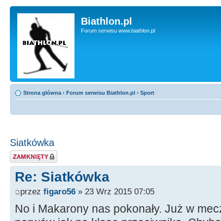
Biathlon.pl
Forum serwisu www.biathlon.pl
Strona główna
‹
Forum serwisu Biathlon.pl
‹
Sport
Siatkówka
Zablokowany temat
Re: Siatkówka
przez
figaro56
» 23 Wrz 2015 07:05
No i Makarony nas pokonały. Już w mecz