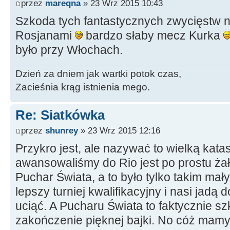
przez
mareqna
» 23 Wrz 2015 10:43
Szkoda tych fantastycznych zwycięstw 
Rosjanami
bardzo słaby mecz Kurka
było przy Włochach.
Dzień za dniem jak wartki potok czas,
Zacieśnia krąg istnienia mego.
Re: Siatkówka
przez
shunrey
» 23 Wrz 2015 12:16
Przykro jest, ale nazywać to wielką katas
awansowaliśmy do Rio jest po prostu żał
Puchar Świata, a to było tylko takim ma
lepszy turniej kwalifikacyjny i nasi jadą
uciąć. A Pucharu Świata to faktycznie s
zakończenie pięknej bajki. No cóż mamy