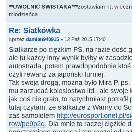
**UWOLNIĆ ŚWISTAKA***
zostawiam na wieczn
młodzieńca.
Re: Siatkówka
przez
damian940915
» 12 Paź 2015 17:40
Siatkarze po ciężkim PŚ, na razie dość 
ale tu każdy inny wynik byłby w zasadzie
autostrada, potem prawdopodobnie ktoś 
czyli rewanż za japoński turniej.
Tak swoją drogą, można było Mira P. ps. 
mu zarzucać kolesiostwo itd., ale swoje 
jak coś nie grało, to natychmiast potrafi
tutaj czytam, że siatkarze z Warny do So
zaś samolotem
http://eurosport.onet.pl/s
row/pe9p2q
. Dla mnie to raczej ciężkie
poprzedniego prezesa i ten raczej od ra