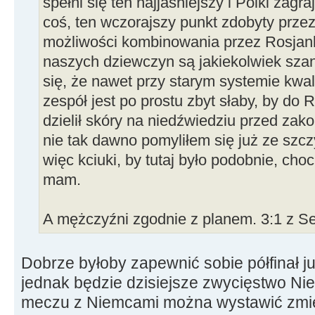
spełni się ten najjaśniejszy i Polki zag
coś, ten wczorajszy punkt zdobyty prze
możliwości kombinowania przez Rosjanki.
naszych dziewczyn są jakiekolwiek sz
się, że nawet przy starym systemie kwali
zespół jest po prostu zbyt słaby, by do
dzielił skóry na niedźwiedziu przed zak
nie tak dawno pomyliłem się już ze szc
więc kciuki, by tutaj było podobnie, cho
mam.
A mężczyźni zgodnie z planem. 3:1 z Serb
Dobrze byłoby zapewnić sobie półfinał ju
jednak będzie dzisiejsze zwycięstwo Ni
meczu z Niemcami można wystawić zmi