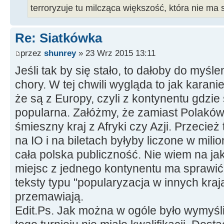
terroryzuje tu milcząca większość, która nie ma 
Re: Siatkówka
przez
shunrey
» 23 Wrz 2015 13:11
Jeśli tak by się stało, to dałoby do myśle
chory. W tej chwili wygląda to jak karani
że są z Europy, czyli z kontynentu gdzie
popularna. Załóżmy, że zamiast Polaków 
śmieszny kraj z Afryki czy Azji. Przecież 
na IO i na biletach byłyby liczone w mil
cała polska publiczność. Nie wiem na ja
miejsc z jednego kontynentu ma sprawić, 
teksty typu "popularyzacja w innych kraj
przemawiają.
Edit.Ps. Jak można w ogóle było wymyśli