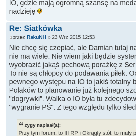
IO, gdzie mają ogromną szansę na meda
nadzieję
Re: Siatkówka
przez
RakuNH
» 23 Wrz 2015 12:53
Nie chcę się czepiać, ale Damian tutaj n
nie ma wiele. Nie wiem jaki będzie syste
wyobrazić jakąś pechową porażkę z Ser
To nie są chłopcy do podawania piłek. O
pewnego występu na IO to jakiś totalny 
Polaków to planowanie już kolejnego sz
"dogrywki". Walka o IO była tu zdecydow
"wygranie PŚ". Z tego względu tylko śled
zygy napisał(a):
Przy tym forum, to III RP i Okrągły stół, to mały 