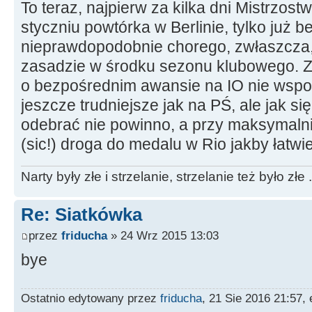
To teraz, najpierw za kilka dni Mistrzos
styczniu powtórka w Berlinie, tylko już 
nieprawdopodobnie chorego, zwłaszcza, ż
zasadzie w środku sezonu klubowego. Za
o bezpośrednim awansie na IO nie wspo
jeszcze trudniejsze jak na PŚ, ale jak si
odebrać nie powinno, a przy maksymaln
(sic!) droga do medalu w Rio jakby łatwiej
Narty były złe i strzelanie, strzelanie też było złe .
Re: Siatkówka
przez
friducha
» 24 Wrz 2015 13:03
bye
Ostatnio edytowany przez
friducha
, 21 Sie 2016 21:57,