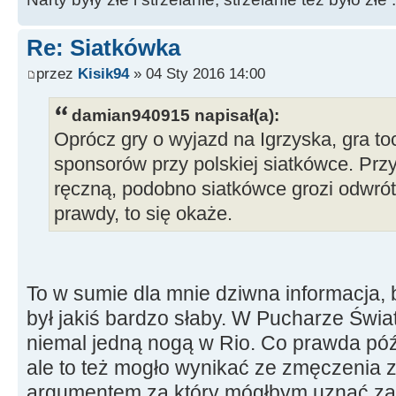
Re: Siatkówka
przez
Kisik94
» 04 Sty 2016 14:00
damian940915 napisał(a):
Oprócz gry o wyjazd na Igrzyska, gra to
sponsorów przy polskiej siatkówce. Przy 
ręczną, podobno siatkówce grozi odwrót
prawdy, to się okaże.
To w sumie dla mnie dziwna informacja, 
był jakiś bardzo słaby. W Pucharze Świata
niemal jedną nogą w Rio. Co prawda pó
ale to też mogło wynikać ze zmęczenia
argumentem za który mógłbym uznać za 