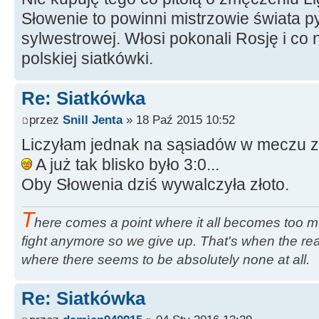
Słowenie to powinni mistrzowie świata 
sylwestrowej. Włosi pokonali Rosję i co
polskiej siatkówki.
Re: Siatkówka
przez
Snill Jenta
» 18 Paź 2015 10:52
Liczyłam jednak na sąsiadów w meczu z 
A już tak blisko było 3:0...
Oby Słowenia dziś wywalczyła złoto.
T
here comes a point where it all becomes too m
fight anymore so we give up. That's when the rea
where there seems to be absolutely none at all.
Re: Siatkówka