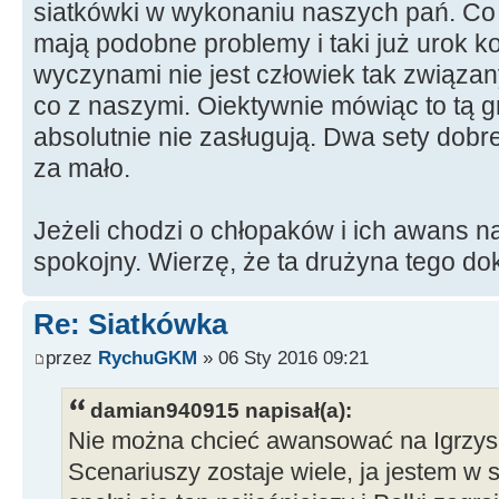
siatkówki w wykonaniu naszych pań. Co
mają podobne problemy i taki już urok ko
wyczynami nie jest człowiek tak związa
co z naszymi. Oiektywnie mówiąc to tą g
absolutnie nie zasługują. Dwa sety dobr
za mało.
Jeżeli chodzi o chłopaków i ich awans n
spokojny. Wierzę, że ta drużyna tego do
Re: Siatkówka
przez
RychuGKM
» 06 Sty 2016 09:21
damian940915 napisał(a):
Nie można chcieć awansować na Igrzyska
Scenariuszy zostaje wiele, ja jestem w 