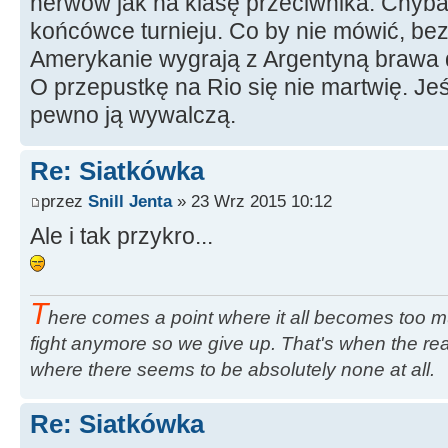
nerwów jak na klasę przeciwnika. Chyba n
końcówce turnieju. Co by nie mówić, bez
Amerykanie wygrają z Argentyną brawa d
O przepustkę na Rio się nie martwię. Jeśl
pewno ją wywalczą.
Re: Siatkówka
przez
Snill Jenta
» 23 Wrz 2015 10:12
Ale i tak przykro...
T
here comes a point where it all becomes too m
fight anymore so we give up. That's when the rea
where there seems to be absolutely none at all.
Re: Siatkówka