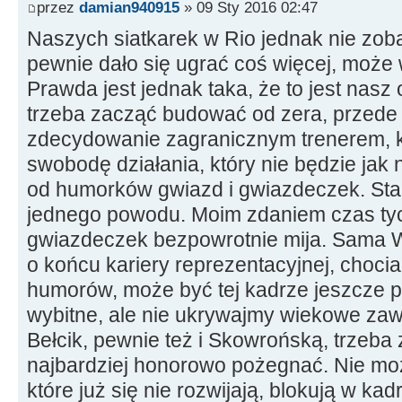
przez
damian940915
» 09 Sty 2016 02:47
Naszych siatkarek w Rio jednak nie zob
pewnie dało się ugrać coś więcej, może
Prawda jest jednak taka, że to jest nas
trzeba zacząć budować od zera, przede
zdecydowanie zagranicznym trenerem, kt
swobodę działania, który nie będzie jak 
od humorków gwiazd i gwiazdeczek. Stan
jednego powodu. Moim zdaniem czas tych
gwiazdeczek bezpowrotnie mija. Sama W
o końcu kariery reprezentacyjnej, choci
humorów, może być tej kadrze jeszcze p
wybitne, ale nie ukrywajmy wiekowe zawo
Bełcik, pewnie też i Skowrońską, trzeba
najbardziej honorowo pożegnać. Nie moż
które już się nie rozwijają, blokują w k