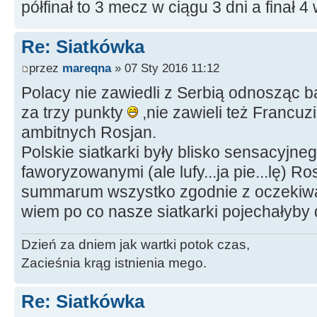
półfinał to 3 mecz w ciągu 3 dni a finał 4
Re: Siatkówka
przez
mareqna
» 07 Sty 2016 11:12
Polacy nie zawiedli z Serbią odnosząc 
za trzy punkty
,nie zawieli też Francuz
ambitnych Rosjan.
Polskie siatkarki były blisko sensacyjn
faworyzowanymi (ale lufy...ja pie...lę) 
summarum wszystko zgodnie z oczekiwa
wiem po co nasze siatkarki pojechałyby
Dzień za dniem jak wartki potok czas,
Zacieśnia krąg istnienia mego.
Re: Siatkówka