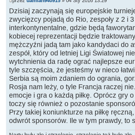
przez
damian940915
» 04 Sty 2016 13:29
Dzisiaj zaczynają się europejskie turnieje
zwycięzcy pojadą do Rio, zespoły z 2 i 3
interkontynentalne, gdzie będą faworyta
kobiecej reprezentacji będzie traktowany 
mężczyźni jadą tam jako kandydaci do a
zespół, który od letniej Ligi Światowej ni
wytchnienia da radę ograć najlepsze eu
tyle szczęścia, że jesteśmy w nieco łatwi
Serbia są moim zdaniem do ogrania, gorze
Rosja nam leży, o tyle Francja raczej n
emocje i gra o każdą piłkę. Oprócz gry o
toczy się również o pozostanie sponsoró
Przy takiej koniunkturze na piłkę ręczną
odwrót sponsorów. Ile w tym prawdy, to 
Narty były złe i strzelanie, strzelanie też było złe .