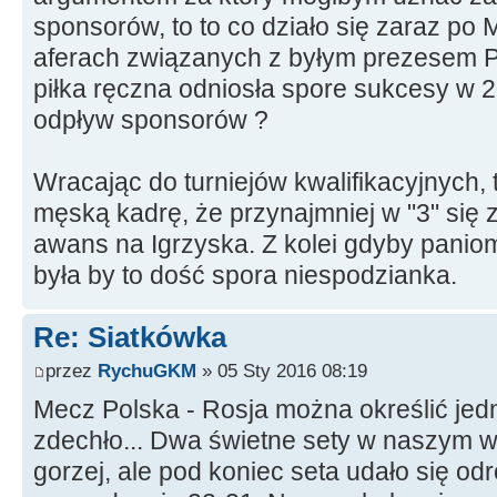
sponsorów, to to co działo się zaraz po 
aferach związanych z byłym prezesem 
piłka ręczna odniosła spore sukcesy w 2
odpływ sponsorów ?
Wracając do turniejów kwalifikacyjnych, 
męską kadrę, że przynajmniej w "3" się z
awans na Igrzyska. Z kolei gdyby paniom
była by to dość spora niespodzianka.
Re: Siatkówka
przez
RychuGKM
» 05 Sty 2016 08:19
Mecz Polska - Rosja można określić jedn
zdechło... Dwa świetne sety w naszym w
gorzej, ale pod koniec seta udało się odr