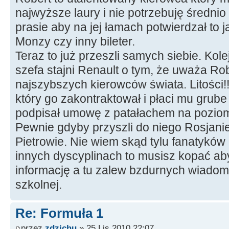
najwyższe laury i nie potrzebuję średnio 
prasie aby na jej łamach potwierdzał to j
Monzy czy inny bileter.
Teraz to już przeszli samych siebie. Kol
szefa stajni Renault o tym, że uważa R
najszybszych kierowców świata. Litości!
który go zakontraktował i płaci mu grube 
podpisał umowę z patałachem na poziom
Pewnie gdyby przyszli do niego Rosjanie
Pietrowie. Nie wiem skąd tylu fanatykó
innych dyscyplinach to musisz kopać ab
informację a tu zalew bzdurnych wiadom
szkolnej.
Re: Formuła 1
przez
zdzichu
» 25 Lis 2010 22:07