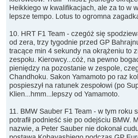
Heikkiego w kwalifikacjach, ale za to w 
lepsze tempo. Lotus to ogromna zagadk
10. HRT F1 Team - czegóż się spodziew
od zera, trzy tygodnie przed GP Bahrajnu
tracące min 4 sekundy na okrążeniu to 
zespołu. Kierowcy...cóż, na pewno bogac
pieniędzy na pozostanie w zespole, cze
Chandhoku. Sakon Yamamoto po raz kole
pospieszył na ratunek zespołowi (po Sup
Klien...hmm...lepszy od Yamamoto.
11. BMW Sauber F1 Team - w tym roku sz
potrafił podnieść sie po odejściu BMW. M
nazwie, a Peter Sauber nie dokonał cud
postawa Kobayashiego podczas GP Euro