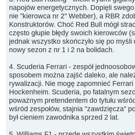
napojów energetycznych. Dopięli swego, 
nie "kierowca nr 2" Webber), a RBR zdob
Konstruktorów. Choć Red Bull mógł stra
często głupie błędy swoich kierowców (s
jednak wszystko skończyło się po myśli d
nowy sezon z nr 1 i 2 na bolidach.
4. Scuderia Ferrari - zespół jednoosobo
sposobem można zajść daleko, ale nale
rywalizacji. Nie mogę zapomnieć Ferrari 
Hockenheim. Scuderia, po fatalnym sezo
poważnym pretendentem do tytułu wśród
wśród zespołów, stajnia "zawdzięcza" po
był cieniem zawodnika sprzed 2 lat.
5. Williams F1 - przede wszystkim świet