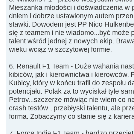
Mieszanka młodości i doświadczenia w
dniem i dobrze ustawionym autem przeno
stawki. Dowodem jest PP Nico Hulkenber
się z teamem i nie wiadomo...być może 
talent wśród jednej z nowych ekip. Bra
wieku wciąż w szczytowej formie.
6. Renault F1 Team - Duże wahania nas
kibiców, jak i kierownictwa i kierowców.
Kubicy, który w końcu trafił do zespoł
potencjału. Polak za to wyciskał tyle s
Petrov...szczerze mówiąc nie wiem co n
crash testów , przebłyski talentu, ale p
forma. Zobaczymy co stanie się z karier
7. Force India F1 Team - bardzo przecięt