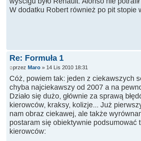
wyścigu było Renault. Alonso nie potrafi
W dodatku Robert również po pit stopie
Re: Formuła 1
przez
Maro
» 14 Lis 2010 18:31
Cóż, powiem tak: jeden z ciekawszych s
chyba najciekawszy od 2007 a na pewno 
Działo się dużo, głównie za sprawą błę
kierowców, kraksy, kolizje... Już pierws
nam obraz ciekawej, ale także wyrównane
postaram się obiektywnie podsumować t
kierowców: