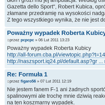
dłoń i grozi mu jej amputacja. Według os
Gazetta dello Sport", Robert Kubica, op
złamane przedramię na wysokości nadga
Z tego wszystkiego wynika, że nie jest d
Poważny wypadek Roberta Kubic
przez
pcpcpc
» 06 Lut 2011 13:23
Poważny wypadek Roberta Kubicy
http://all-forum.cba.pl/viewtopic.php?t=1
http://naszsport.iq24.pl/default.asp?gr .
Re: Formuła 1
przez
figaro56
» 07 Lut 2011 12:19
Nie jestem fanem F-1 ani żadnych sport
spalinowymi ale trochę mnie dziwią reak
na ten koszmarny wypadek.