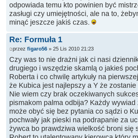
odpowiada temu kto powinien być mistrze
zasługi czy umiejętności, ale na to, żeb
minąć jeszcze jakiś czas.
Re: Formuła 1
przez
figaro56
» 25 Lis 2010 21:23
Czy was to nie drażni jak ci nasi dzienn
drugiego i wszędzie skamlą o jakieś po
Roberta i co chwilę artykuły na pierwszej
że Kubica jest najlepszy a Y że zostanie
Nie wiem czy brak oczekiwanych sukce
pismakom palma odbija? Każdy wywiad 
może obyć się bez pytania co sądzi o Kub
pochwały jak pieski na podrapanie za u
żywca bo prawdziwa wielkość broni się
Robert to utalentowany kierowca który 