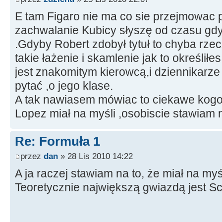
E tam Figaro nie ma co sie przejmowac 
zachwalanie Kubicy słyszę od czasu gdy 
.Gdyby Robert zdobył tytuł to chyba rze
takie łażenie i skamlenie jak to określił
jest znakomitym kierowcą,i dziennikarze 
pytać ,o jego klase.
A tak nawiasem mówiac to ciekawe kogo
Lopez miał na myśli ,osobiscie stawiam 
Re: Formuła 1
przez
dan
» 28 Lis 2010 14:22
A ja raczej stawiam na to, że miał na myśl
Teoretycznie największą gwiazdą jest S