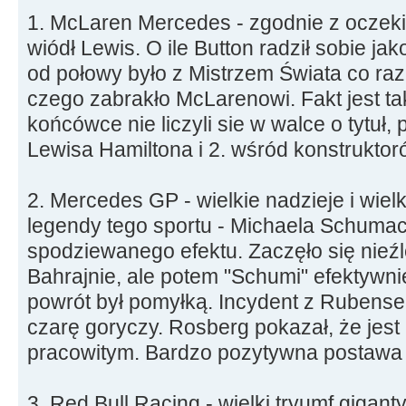
1. McLaren Mercedes - zgodnie z oczek
wiódł Lewis. O ile Button radził sobie j
od połowy było z Mistrzem Świata co raz
czego zabrakło McLarenowi. Fakt jest ta
końcówce nie liczyli sie w walce o tytuł,
Lewisa Hamiltona i 2. wśród konstruktor
2. Mercedes GP - wielkie nadzieje i wiel
legendy tego sportu - Michaela Schumac
spodziewanego efektu. Zaczęło się nieźl
Bahrajnie, ale potem "Schumi" efektywnie
powrót był pomyłką. Incydent z Rubense
czarę goryczy. Rosberg pokazał, że jest
pracowitym. Bardzo pozytywna postawa
3. Red Bull Racing - wielki tryumf giga