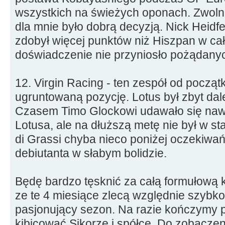
wszystkich na świeżych oponach. Zwolnie
dla mnie było dobrą decyzją. Nick Heidf
zdobył więcej punktów niż Hiszpan w cał
doświadczenie nie przyniosło pożądanyc
12. Virgin Racing - ten zespół od począt
ugruntowaną pozycję. Lotus był zbyt dal
Czasem Timo Glockowi udawało się naw
Lotusa, ale na dłuższą metę nie był w st
di Grassi chyba nieco poniżej oczekiwań, 
debiutanta w słabym bolidzie.
Będę bardzo tęsknić za całą formułową
ze te 4 miesiące zlecą względnie szybk
pasjonujący sezon. Na razie kończymy 
kibicować Sikorze i spółce. Do zobaczen