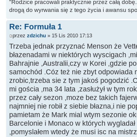
"Rodzice pracowali praktycznie przez całą dobę. 
drogą do wyrwania się z tego życia i awansu sp
Re: Formuła 1
przez
zdzichu
» 15 Lis 2010 17:13
Trzeba jednak przyznać Menson że Vett
błazenadami w niektórych wyscigach ,mi
Bahrajnie ,Australii,czy w Korei ,gdzie 
samochód .Cóz też nie zbyt odpowiada mi 
zrobic,trzeba sie z tym jakoś pogodzić 
mi gościa ,ma 34 lata ,zasłużył w tym rok
przez cały sezon ,moze bez takich fajerw
najmniej nie robił z siebie błazna,i nie po
pamietam że Mark mial wtym sezonie okr
Barcelonie i Monaco w których wygladał 
,pomyslałem wtedy że musi isc na mistrza 