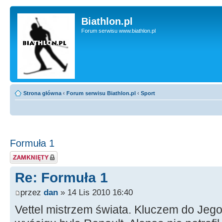
Biathlon.pl
Forum serwisu www.biathlon.pl
Strona główna
‹
Forum serwisu Biathlon.pl
‹
Sport
Formuła 1
Zablokowany temat
Re: Formuła 1
przez
dan
» 14 Lis 2010 16:40
Vettel mistrzem świata. Kluczem do Jeg