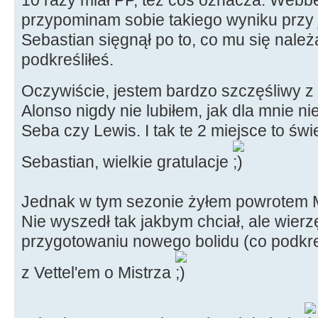
10 razy miał PP, też coś oznacza. Webbe
przypominam sobie takiego wyniku przy 
Sebastian sięgnął po to, co mu się nale
podkreśliłeś.
Oczywiście, jestem bardzo szczęśliwy 
Alonso nigdy nie lubiłem, jak dla mnie n
Seba czy Lewis. I tak te 2 miejsce to świ
Sebastian, wielkie gratulacje
Jednak w tym sezonie żyłem powrotem 
Nie wyszedł tak jakbym chciał, ale wier
przygotowaniu nowego bolidu (co podkre
z Vettel'em o Mistrza