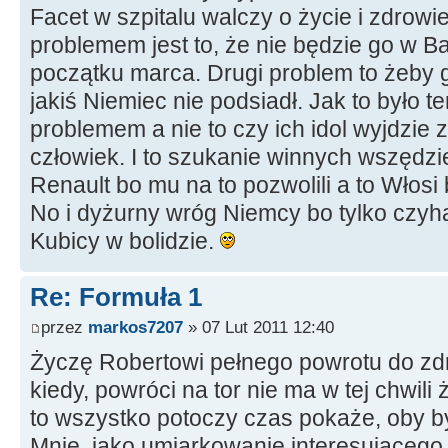
Facet w szpitalu walczy o życie i zdrowi
problemem jest to, że nie będzie go w B
początku marca. Drugi problem to żeby 
jakiś Niemiec nie podsiadł. Jak to było 
problemem a nie to czy ich idol wyjdzie 
człowiek. I to szukanie winnych wszędzi
Renault bo mu na to pozwolili a to Włos
No i dyżurny wróg Niemcy bo tylko czyha
Kubicy w bolidzie.
Re: Formuła 1
przez
markos7207
» 07 Lut 2011 12:40
Życzę Robertowi pełnego powrotu do zdr
kiedy, powróci na tor nie ma w tej chwil
to wszystko potoczy czas pokaże, oby był
Mnie, jako umiarkowanie interesującego s