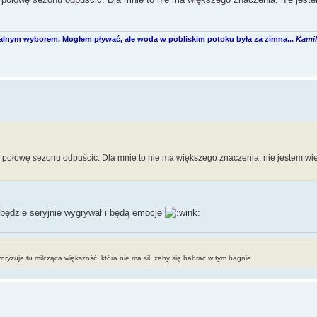
ralnym wyborem. Mogłem pływać, ale woda w pobliskim potoku była za zimna...
Kamil
 połowę sezonu odpuścić. Dla mnie to nie ma większego znaczenia, nie jestem wie
 będzie seryjnie wygrywał i będą emocje
erroryzuje tu milcząca większość, która nie ma sił, żeby się babrać w tym bagnie