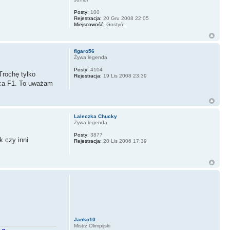
Posty:
100
Rejestracja:
20 Gru 2008 22:05
Miejscowość:
Gostyń!
figaro56
Żywa legenda
Posty:
4104
Trochę tylko
Rejestracja:
19 Lis 2008 23:39
owca F1. To uważam
Laleczka Chucky
Żywa legenda
Posty:
3877
k czy inni
Rejestracja:
20 Lis 2006 17:39
Janko10
Mistrz Olimpijski