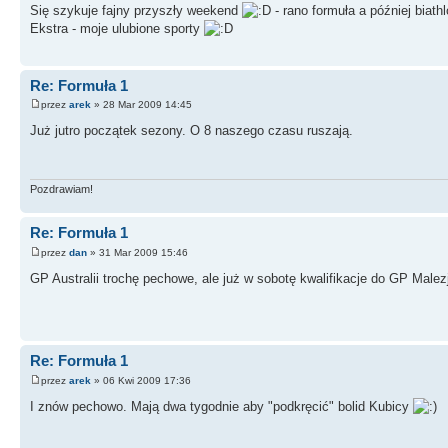
Się szykuje fajny przyszły weekend
- rano formuła a później biath
Ekstra - moje ulubione sporty
Re: Formuła 1
przez
arek
» 28 Mar 2009 14:45
Już jutro początek sezony. O 8 naszego czasu ruszają.
Pozdrawiam!
Re: Formuła 1
przez
dan
» 31 Mar 2009 15:46
GP Australii trochę pechowe, ale już w sobotę kwalifikacje do GP Malezj
Re: Formuła 1
przez
arek
» 06 Kwi 2009 17:36
I znów pechowo. Mają dwa tygodnie aby "podkręcić" bolid Kubicy