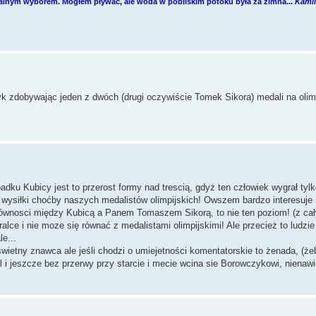
ralnym wyborem. Mogłem pływać, ale woda w pobliskim potoku była za zimna...
Kamil
yk zdobywając jeden z dwóch (drugi oczywiście Tomek Sikora) medali na olim
ku Kubicy jest to przerost formy nad trescią, gdyż ten człowiek wygrał tyl
na wysiłki choćby naszych medalistów olimpijskich! Owszem bardzo interesuje 
u równosci między Kubicą a Panem Tomaszem Sikorą, to nie ten poziom! (z c
alce i nie moze się równać z medalistami olimpijskimi! Ale przecież to ludzie
le...
wietny znawca ale jeśli chodzi o umiejetności komentatorskie to żenada, (że
 i jeszcze bez przerwy przy starcie i mecie wcina sie Borowczykowi, nienawi