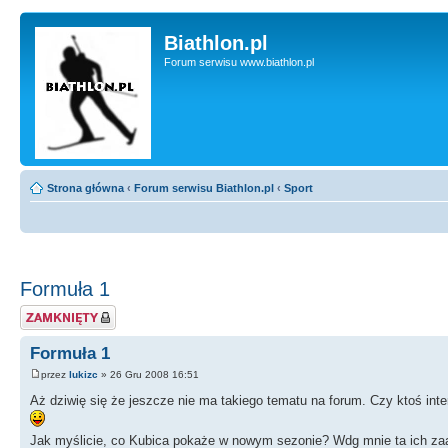
Biathlon.pl
Forum serwisu www.biathlon.pl
Strona główna
‹
Forum serwisu Biathlon.pl
‹
Sport
Formuła 1
Zablokowany temat
Formuła 1
przez
lukizc
» 26 Gru 2008 16:51
Aż dziwię się że jeszcze nie ma takiego tematu na forum. Czy ktoś int
Jak myślicie, co Kubica pokaże w nowym sezonie? Wdg mnie ta ich z