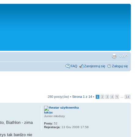
FAQ
Zarejestruj się
Zaloguj się
280 posty(ów) •
Strona
1
z
14
•
...
1
2
3
4
5
14
lukizc
Junior młodszy
to, Biathlon - zima
Posty:
52
Rejestracja:
13 Gru 2008 17:58
zys tak bardzo nie