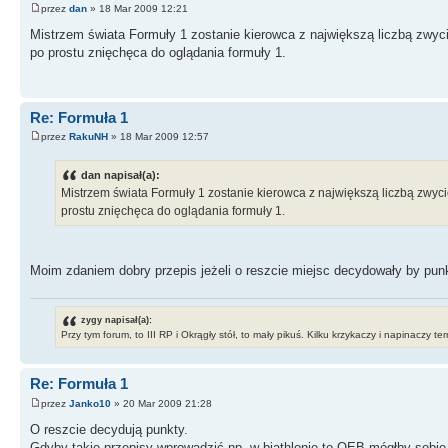
przez
dan
» 18 Mar 2009 12:21
Mistrzem świata Formuły 1 zostanie kierowca z największą liczbą zw
po prostu znięchęca do oglądania formuły 1.
Re: Formuła 1
przez
RakuNH
» 18 Mar 2009 12:57
dan napisał(a):
Mistrzem świata Formuły 1 zostanie kierowca z największą liczbą zw
prostu znięchęca do oglądania formuły 1.
Moim zdaniem dobry przepis jeżeli o reszcie miejsc decydowały by punk
zygy napisał(a):
Przy tym forum, to III RP i Okrągły stół, to mały pikuś. Kilku krzykaczy i napinaczy t
Re: Formuła 1
przez
Janko10
» 20 Mar 2009 21:28
O reszcie decydują punkty.
Gdyby takie przepisy wprowadzić np. w biathlonie to OEB mógłby sobie