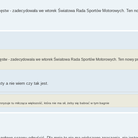
ycięstw - zadecydowała we wtorek Światowa Rada Sportów Motorowych. Ten n
ycięstw - zadecydowała we wtorek Światowa Rada Sportów Motorowych. Ten nowy p
ty a nie wiem czy tak jest.
erroryzuje tu milcząca większość, która nie ma sił, żeby się babrać w tym bagnie
 połowę sezonu odpuścić. Dla mnie to nie ma większego znaczenia, nie jest