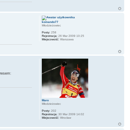
komando77
Młodzieżowiec
Posty:
258
Rejestracja:
26 Mar 2009 10:25
Miejscowość:
Warszawa
resem:
Maro
Młodzieżowiec
Posty:
202
Rejestracja:
30 Mar 2009 14:02
Miejscowość:
Wrocław