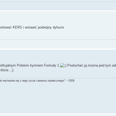
ontować KERS i wstawić podwójny dyfuzor.
 nieoficjalnym Polskim hymnem Formuły 1
Posłuchać ją można pod tym ad
licie...;]
 do wyrwania się z tego życia i awansu społecznego." - OEB