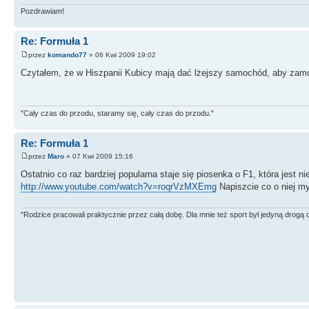
Pozdrawiam!
Re: Formuła 1
przez
komando77
» 06 Kwi 2009 19:02
Czytałem, że w Hiszpanii Kubicy mają dać lżejszy samochód, aby zam
"Cały czas do przodu, staramy się, cały czas do przodu."
Re: Formuła 1
przez
Maro
» 07 Kwi 2009 15:16
Ostatnio co raz bardziej popularna staje się piosenka o F1, która jest
http://www.youtube.com/watch?v=roqrVzMXEmg
Napiszcie co o niej myś
"Rodzice pracowali praktycznie przez całą dobę. Dla mnie też sport był jedyną drogą