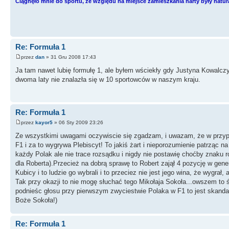
Ciągnęło mnie do sportu, ze względu na miejsce zamieszkania narty były natu
Re: Formuła 1
przez
dan
» 31 Gru 2008 17:43
Ja tam nawet lubię formułę 1, ale byłem wściekły gdy Justyna Kowalcz
dwoma laty nie znalazła się w 10 sportowców w naszym kraju.
Re: Formuła 1
przez
kayor5
» 06 Sty 2009 23:26
Ze wszystkimi uwagami oczywiscie się zgadzam, i uwazam, że w przypad
F1 i za to wygrywa Plebiscyt! To jakiś żart i nieporozumienie patrząc 
każdy Polak ale nie trace rozsądku i nigdy nie postawię choćby znak
dla Roberta).Przecież na dobrą sprawę to Robert zajął 4 pozycję w gener
Kubicy i to ludzie go wybrali i to przeciez nie jest jego wina, że wygrał, a
Tak przy okazji to nie mogę słuchać tego Mikołaja Sokoła...owszem to ś
podnieśc głosu przy pierwszym zwyciestwie Polaka w F1 to jest skandal
Boże Sokoła!)
Re: Formuła 1