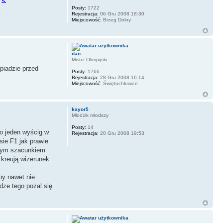
 S.
Posty:
1722
Rejestracja:
06 Gru 2008 18:30
Miejscowość:
Brzeg Dolny
dan
Mistrz Olimpijski
piadzie przed
Posty:
1766
Rejestracja:
28 Gru 2008 16:14
Miejscowość:
Świętochłowice
kayor5
Młodzik młodszy
Posty:
14
ko jeden wyścig w
Rejestracja:
20 Gru 2008 19:53
sie F1 jak prawie
ałym szacunkiem
 kreują wizerunek
by nawet nie
dze tego pożal się