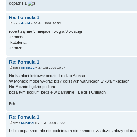
dopadł F1
Re: Formuła 1
przez
dawid
» 26 Gru 2008 16:53
robert zajmie 3 miejsce i wygra 3 wyscigi
-monaco
-katalonia
-monza
Re: Formuła 1
przez
czlek682
» 27 Gru 2008 10:34
Na kataloni królował będzie Fredzio Alonso
W Monaco może wygrać przy gorszych warunkach w kwalifikacjach
Na Moznie będzie podium
poza tym podium będzie w Bahrajnie , Belgii i Chinach
Ech..................................................
Re: Formuła 1
przez
Mundzioł
» 29 Gru 2008 20:33
Lubie popatrzec, ale nie podniecam sie zanadto. Za duzo zalezy od mas