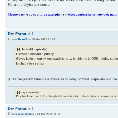
F1, ale to chyba bez sensu.
Ciągnęło mnie do sportu, ze względu na miejsce zamieszkania narty były natu
Re: Formuła 1
przez
RakuNH
» 20 Mar 2009 22:43
Janko10 napisał(a):
O reszcie decydują punkty.
Gdyby takie przepisy wprowadzić np. w biathlonie to OEB mógłby sobie
to chyba bez sensu.
ja też nie jestem fanem ale myśle że to doby pomysł. Napewno nikt nie
zygy napisał(a):
Przy tym forum, to III RP i Okrągły stół, to mały pikuś. Kilku krzykaczy i napinaczy t
Re: Formuła 1
przez
miki-biathon
» 21 Mar 2009 18:18