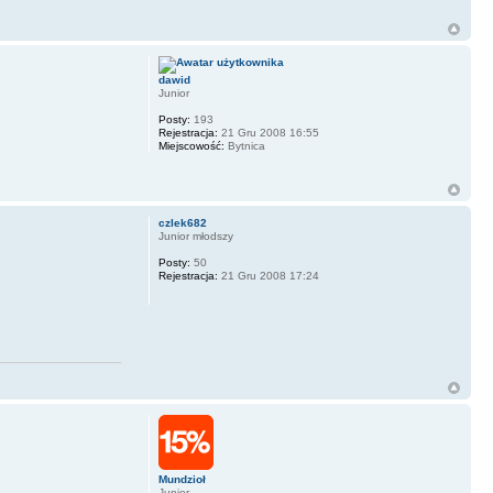
dawid
Junior
Posty:
193
Rejestracja:
21 Gru 2008 16:55
Miejscowość:
Bytnica
czlek682
Junior młodszy
Posty:
50
Rejestracja:
21 Gru 2008 17:24
Mundzioł
Junior