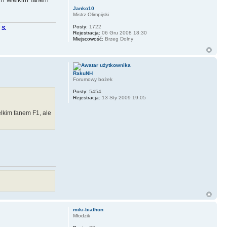
Janko10
Mistrz Olimpijski
Posty:
1722
 S.
Rejestracja:
06 Gru 2008 18:30
Miejscowość:
Brzeg Dolny
RakuNH
Forumowy bożek
Posty:
5454
Rejestracja:
13 Sty 2009 19:05
lkim fanem F1, ale
miki-biathon
Młodzik