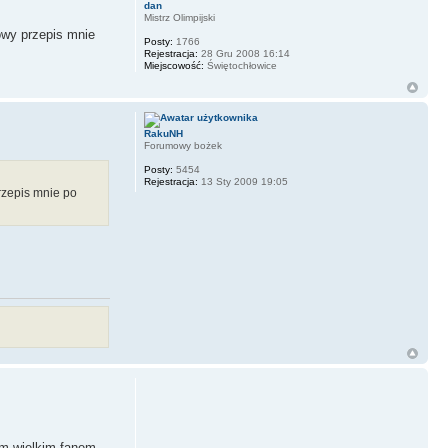
dan
Mistrz Olimpijski
owy przepis mnie
Posty:
1766
Rejestracja:
28 Gru 2008 16:14
Miejscowość:
Świętochłowice
RakuNH
Forumowy bożek
Posty:
5454
Rejestracja:
13 Sty 2009 19:05
rzepis mnie po
em wielkim fanem