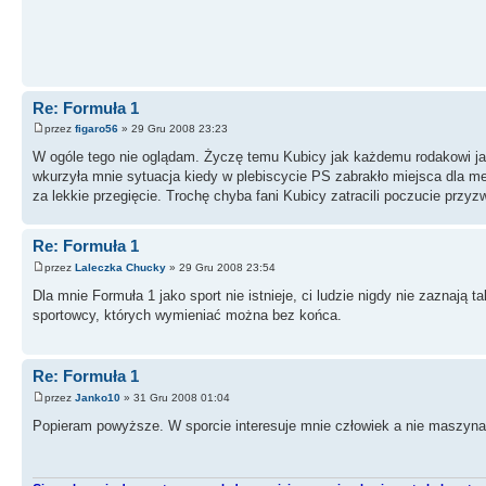
Re: Formuła 1
przez
figaro56
» 29 Gru 2008 23:23
W ogóle tego nie oglądam. Życzę temu Kubicy jak każdemu rodakowi jak
wkurzyła mnie sytuacja kiedy w plebiscycie PS zabrakło miejsca dla me
za lekkie przegięcie. Trochę chyba fani Kubicy zatracili poczucie przy
Re: Formuła 1
przez
Laleczka Chucky
» 29 Gru 2008 23:54
Dla mnie Formuła 1 jako sport nie istnieje, ci ludzie nigdy nie zaznają t
sportowcy, których wymieniać można bez końca.
Re: Formuła 1
przez
Janko10
» 31 Gru 2008 01:04
Popieram powyższe. W sporcie interesuje mnie człowiek a nie maszyna