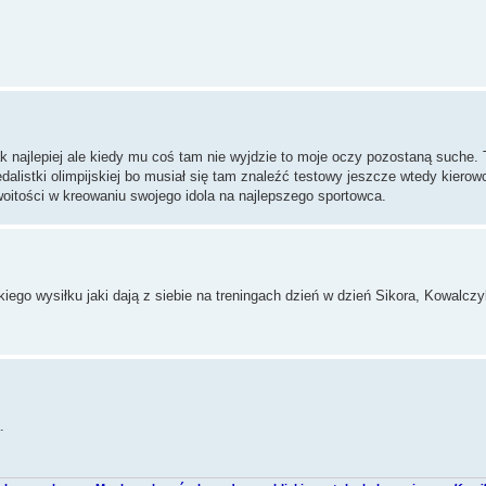
 najlepiej ale kiedy mu coś tam nie wyjdzie to moje oczy pozostaną suche. 
dalistki olimpijskiej bo musiał się tam znaleźć testowy jeszcze wtedy kier
zwoitości w kreowaniu swojego idola na najlepszego sportowca.
akiego wysiłku jaki dają z siebie na treningach dzień w dzień Sikora, Kowalczy
.