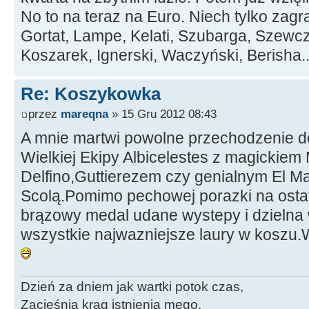
No to na teraz na Euro. Niech tylko zag
Gortat, Lampe, Kelati, Szubarga, Szewcz
Koszarek, Ignerski, Waczyński, Berisha..
Re: Koszykowka
przez
mareqna
» 15 Gru 2012 08:43
A mnie martwi powolne przechodzenie do 
Wielkiej Ekipy Albicelestes z magickiem
Delfino,Guttierezem czy genialnym El M
Scolą.Pomimo pechowej porazki na ostatn
brązowy medal udane wystepy i dzielna 
wszystkie najwazniejsze laury w koszu.W
Dzień za dniem jak wartki potok czas,
Zacieśnia krąg istnienia mego.