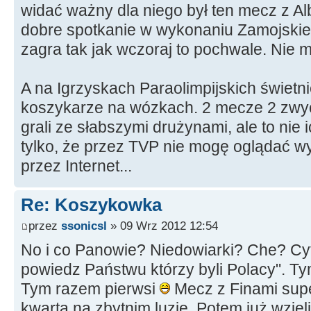
widać ważny dla niego był ten mecz z A
dobre spotkanie w wykonaniu Zamojskiego
zagra tak jak wczoraj to pochwale. Nie
A na Igrzyskach Paraolimpijskich świetnie
koszykarze na wózkach. 2 mecze 2 zwyc
grali ze słabszymi drużynami, ale to nie
tylko, że przez TVP nie mogę oglądać w
przez Internet...
Re: Koszykowka
przez
ssonicsl
» 09 Wrz 2012 12:54
No i co Panowie? Niedowiarki? Che? Cyt
powiedz Państwu którzy byli Polacy". Ty
Tym razem pierwsi
Mecz z Finami super
kwarta na zbytnim luzie. Potem już wzięli