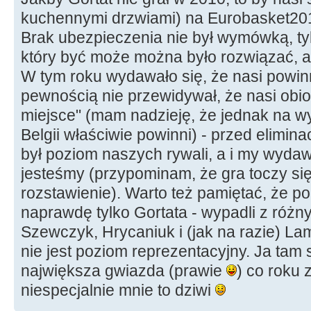
kuchennymi drzwiami) na Eurobasket2011 
Brak ubezpieczenia nie był wymówką, t
który być może można było rozwiązać, ale 
W tym roku wydawało się, że nasi powinn
pewnością nie przewidywał, że nasi obio
miejsce" (mam nadzieję, że jednak na w
Belgii właściwie powinni) - przed elimin
był poziom naszych rywali, a i my wydaw
jesteśmy (przypominam, że gra toczy się 
rozstawienie). Warto też pamiętać, że 
naprawdę tylko Gortata - wypadli z róż
Szewczyk, Hrycaniuk i (jak na razie) La
nie jest poziom reprezentacyjny. Ja tam 
największa gwiazda (prawie
) co roku 
niespecjalnie mnie to dziwi