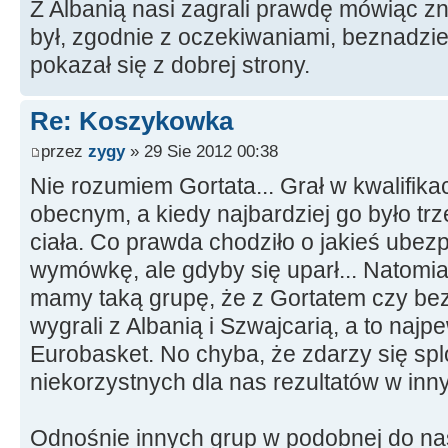
Z Albanią nasi zagrali prawdę mówiąc zn
był, zgodnie z oczekiwaniami, beznadziej
pokazał się z dobrej strony.
Re: Koszykowka
przez
zygy
» 29 Sie 2012 00:38
Nie rozumiem Gortata... Grał w kwalifika
obecnym, a kiedy najbardziej go było trz
ciała. Co prawda chodziło o jakieś ubezp
wymówkę, ale gdyby się uparł... Natomias
mamy taką grupę, że z Gortatem czy be
wygrali z Albanią i Szwajcarią, a to naj
Eurobasket. No chyba, że zdarzy się spl
niekorzystnych dla nas rezultatów w inn
Odnośnie innych grup w podobnej do nas s