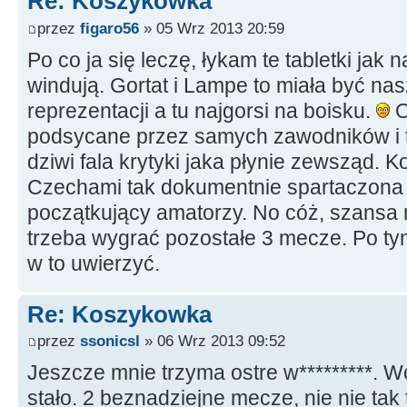
Re: Koszykowka
przez
figaro56
» 05 Wrz 2013 20:59
Po co ja się leczę, łykam te tabletki jak 
windują. Gortat i Lampe to miała być na
reprezentacji a tu najgorsi na boisku.
O
podsycane przez samych zawodników i t
dziwi fala krytyki jaka płynie zewsząd.
Czechami tak dokumentnie spartaczona j
początkujący amatorzy. No cóż, szansa n
trzeba wygrać pozostałe 3 mecze. Po ty
w to uwierzyć.
Re: Koszykowka
przez
ssonicsl
» 06 Wrz 2013 09:52
Jeszcze mnie trzyma ostre w*********. Wc
stało. 2 beznadziejne mecze, nie nie tak 