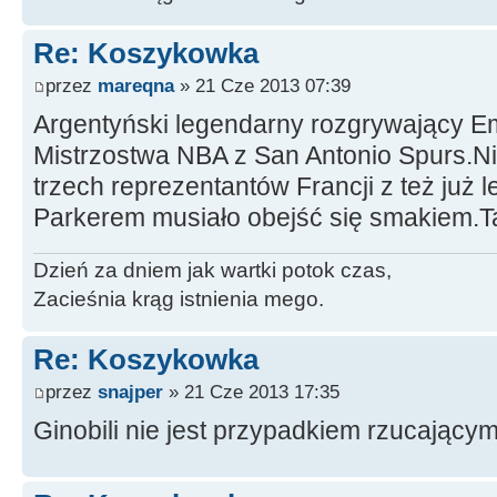
Re: Koszykowka
przez
mareqna
» 21 Cze 2013 07:39
Argentyński legendarny rozgrywający Ema
Mistrzostwa NBA z San Antonio Spurs.Nie
trzech reprezentantów Francji z też już
Parkerem musiało obejść się smakiem.Ta
Dzień za dniem jak wartki potok czas,
Zacieśnia krąg istnienia mego.
Re: Koszykowka
przez
snajper
» 21 Cze 2013 17:35
Ginobili nie jest przypadkiem rzucający