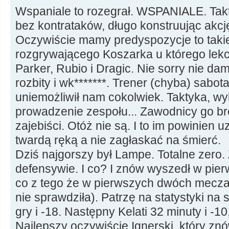
Wspaniale to rozegrał. WSPANIALE. Takt
bez kontrataków, długo konstruując akcję
Oczywiście mamy predyspozycje to taki
rozgrywającego Koszarka u którego lekc
Parker, Rubio i Dragic. Nie sorry nie da
rozbity i wk*******. Trener (chyba) sabo
uniemożliwił nam cokolwiek. Taktyka, wy
prowadzenie zespołu... Zawodnicy go bro
zajebiści. Otóż nie są. I to im powinien
twardą ręką a nie zagłaskać na śmierć.
Dziś najgorszy był Lampe. Totalne zero.
defensywie. I co? I znów wyszedł w pierw
co z tego że w pierwszych dwóch meczach
nie sprawdziła). Patrzę na statystyki na 
gry i -18. Następny Kelati 32 minuty i -10,
Najlepszy oczywiście Ignerski, który znó