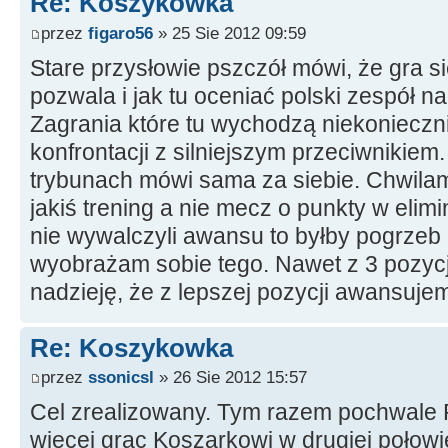
Re: Koszykowka
przez
figaro56
» 25 Sie 2012 09:59
Stare przysłowie pszczół mówi, że gra si
pozwala i jak tu oceniać polski zespół na 
Zagrania które tu wychodzą niekoniecz
konfrontacji z silniejszym przeciwnikiem
trybunach mówi sama za siebie. Chwilam
jakiś trening a nie mecz o punkty w eli
nie wywalczyli awansu to byłby pogrzeb 
wyobrażam sobie tego. Nawet z 3 pozycj
nadzieję, że z lepszej pozycji awansuje
Re: Koszykowka
przez
ssonicsl
» 26 Sie 2012 15:57
Cel zrealizowany. Tym razem pochwale 
więcej grac Koszarkowi w drugiej połowie