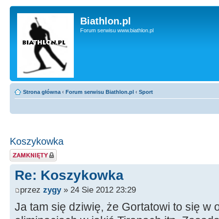
Biathlon.pl
Forum serwisu www.biathlon.pl
Strona główna
‹
Forum serwisu Biathlon.pl
‹
Sport
Koszykowka
Zablokowany temat
Re: Koszykowka
przez
zygy
» 24 Sie 2012 23:29
Ja tam się dziwię, że Gortatowi to się w