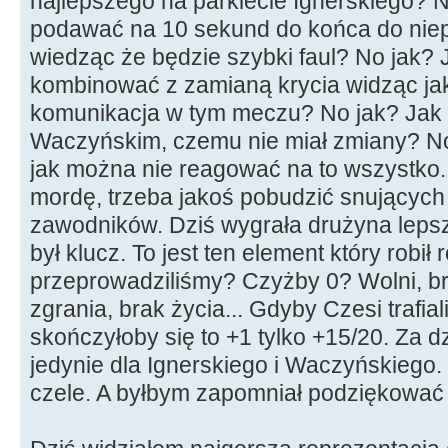
najlepszego na parkiecie Ignerskiego? 
podawać na 10 sekund do końca do ni
wiedząc że będzie szybki faul? No jak? 
kombinować z zamianą krycia widząc jak
komunikacja w tym meczu? No jak? Jak 
Waczyńskim, czemu nie miał zmiany? No
jak można nie reagować na to wszystko. 
mordę, trzeba jakoś pobudzić snujących 
zawodników. Dziś wygrała drużyna lepsza.
był klucz. To jest ten element który robił r
przeprowadziliśmy? Czyżby 0? Wolni, br
zgrania, brak życia... Gdyby Czesi trafial
skończyłoby się to +1 tylko +15/20. Za 
jedynie dla Ignerskiego i Waczyńskiego.
czele. A byłbym zapomniał podziękować