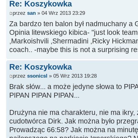
Re: Koszykowka
przez
san
» 04 Wrz 2013 23:29
Za bardzo ten balon był nadmuchany a Gr
Opinia litewskiego kibica- "just look tea
,Markoishvili ,Shermadini ,Ricky Hickm
coach.. -maybe this is not a surprising res
Re: Koszykowka
przez
ssonicsl
» 05 Wrz 2013 19:28
Brak słów... a może jedyne słowa to P
PIPAN PIPAN PIPAN...
Drużyna nie ma charakteru, nie ma ikry, 
cudotwórca Dirk. Jak można było przegr
Prowadząc 66:58? Jak można na minut