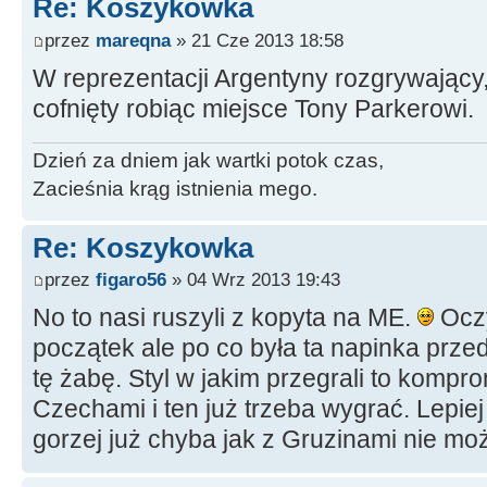
Re: Koszykowka
przez
mareqna
» 21 Cze 2013 18:58
W reprezentacji Argentyny rozgrywający
cofnięty robiąc miejsce Tony Parkerowi.
Dzień za dniem jak wartki potok czas,
Zacieśnia krąg istnienia mego.
Re: Koszykowka
przez
figaro56
» 04 Wrz 2013 19:43
No to nasi ruszyli z kopyta na ME.
Oczy
początek ale po co była ta napinka prz
tę żabę. Styl w jakim przegrali to kompr
Czechami i ten już trzeba wygrać. Lepie
gorzej już chyba jak z Gruzinami nie mo