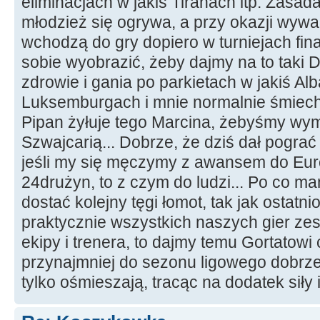
eliminacjach w jakiś Tiranach itp. Zasada
młodzież się ogrywa, a przy okazji wyw
wchodzą do gry dopiero w turniejach fin
sobie wyobrazić, żeby dajmy na to taki Di
zdrowie i gania po parkietach w jakiś Al
Luksemburgach i mnie normalnie śmiech 
Pipan żyłuje tego Marcina, żebyśmy wymę
Szwajcarią... Dobrze, że dziś dał pogra
jeśli my się męczymy z awansem do Eur
24drużyn, to z czym do ludzi... Po co 
dostać kolejny tęgi łomot, tak jak ostatni
praktycznie wszystkich naszych gier z
ekipy i trenera, to dajmy temu Gortatowi
przynajmniej do sezonu ligowego dobrze 
tylko ośmieszają, tracąc na dodatek siły 