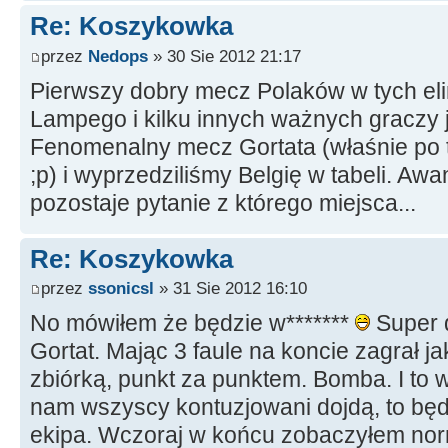
Re: Koszykowka
przez
Nedops
» 30 Sie 2012 21:17
Pierwszy dobry mecz Polaków w tych eli
Lampego i kilku innych ważnych gracz
Fenomenalny mecz Gortata (właśnie po t
;p) i wyprzedziliśmy Belgię w tabeli. Awa
pozostaje pytanie z którego miejsca...
Re: Koszykowka
przez
ssonicsl
» 31 Sie 2012 16:10
No mówiłem że będzie w*******
Super d
Gortat. Mając 3 faule na koncie zagrał ja
zbiórką, punkt za punktem. Bomba. I to
nam wszyscy kontuzjowani dojdą, to b
ekipa. Wczoraj w końcu zobaczyłem no