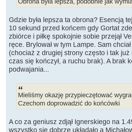
Obrona była lepsza, podobnie jak wymian
Gdzie była lepsza ta obrona? Esencją te
10 sekund przed końcem gdy Gortat zde
zbiórce i piłkę spokojnie sobie przejął V
ręce. Brylował w tym Lampe. Sam chcia
(chociaż z drugiej strony często i tak ju
czas się kończył, a ruchu brak). A brak 
podwajania...
Mieliśmy okazję przypieczętować wygran
Czechom doprowadzić do końcówki
A co za geniusz zdjął Ignerskiego na 1.
wszystko się dobrze układało a Michałowi