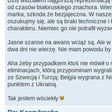
Dziś widziałem najgorszą reprezentacją 
od czasów białoruskiego znachora. Wi
marka, szkoda że bezjajeczna. W naszej 
oszukujmy się, ale są braki techniczne i 
charakteru. Niemiec go nie potrafił wyzwo
Jasne szanse na awans wciąż są. Ale 
dwa dni nie wierzę. Nie mam powodu by 
Aha żeby przypadkiem ktoś nie mówił o s
eliminacjach, którą przypominam wygrali
ze Szwecją i Turcją; Belgia wygrana z 
punktem z Ukrainą.
Tak jestem wściekły