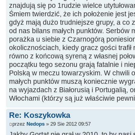
znajdują się po 1rudzie wielce utytułowan
Śmiem twierdzić, że ich położenie jest 
gdyż mają dużo trudniejsze grupy, a co z
od nas bilans małych punktów. Serbów
porażka u siebie z Czarnogórą poniesi
okolicznościach, kiedy gracz gości trafi
równo z końcową syreną z własnej połow
początku tego sezonu grają fatalnie i ni
Polską w meczu towarzyskim. W chwili ob
małych punktów muszą koniecznie wygra
na wyjazdach z Białorusią i Portugalią, or
Włochami (którzy są już właściwie pewn
Re: Koszykowka
przez
Nedops
» 29 Sie 2012 09:57
Jakby Gortat nie grał w 2010, to by nasi 