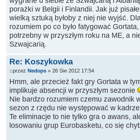
wygrane u siebie ze Szwajcarią i Albani
porażki w Belgii i Finlandii. Jak już pisa
wielką sztuką byłoby z niej nie wyjść. Dl
rozumiem po co było fatygować Gortata,
potrzebny w przyszłym roku na ME, a nie
Szwajcarią.
Re: Koszykowka
przez
Nedops
» 26 Sie 2012 17:54
Hmm, ale przecież fakt gry Gortata w tym
implikuje absencji w przyszłym sezonie
Nie bardzo rozumiem czemu zawodnik w 
sezon z rzędu nie występować w kadrz
Te eliminacje to nie tylko gra o awans, 
losowaniu grup Eurobasketu, co się chyb