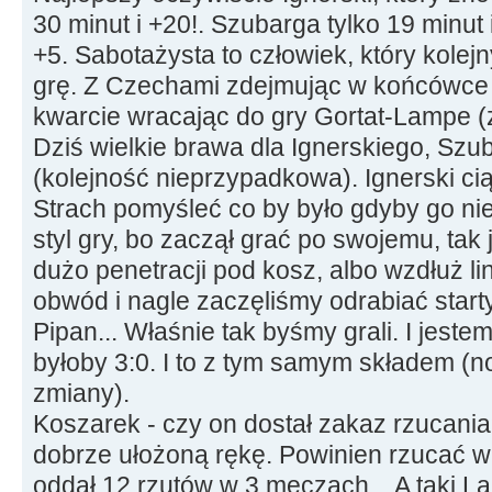
30 minut i +20!. Szubarga tylko 19 minut 
+5. Sabotażysta to człowiek, który kolej
grę. Z Czechami zdejmując w końcówce I
kwarcie wracając do gry Gortat-Lampe (z
Dziś wielkie brawa dla Ignerskiego, Szu
(kolejność nieprzypadkowa). Ignerski cią
Strach pomyśleć co by było gdyby go nie
styl gry, bo zaczął grać po swojemu, tak 
dużo penetracji pod kosz, albo wzdłuż li
obwód i nagle zaczęliśmy odrabiać starty
Pipan... Właśnie tak byśmy grali. I jeste
byłoby 3:0. I to z tym samym składem (n
zmiany).
Koszarek - czy on dostał zakaz rzucan
dobrze ułożoną rękę. Powinien rzucać wię
oddał 12 rzutów w 3 meczach... A taki 