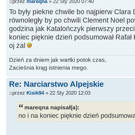
przez
mareqna
» 22 Sty 2020 07:40
To były piekne chwile bo najpierw Clara
równoległy by po chwili Clement Noel pow
godzina jak Katalończyk pierwszy przecin
koniec pięknie dzień podsumował Rafał 
oj żal
Dzień za dniem jak wartki potok czas,
Zacieśnia krąg istnienia mego.
Re: Narciarstwo Alpejskie
przez
Kisik94
» 22 Sty 2020 12:03
mareqna napisał(a):
no i na koniec pięknie dzień podsumowa