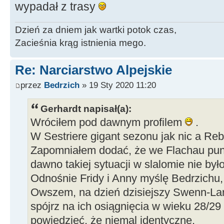
wypadał z trasy
Dzień za dniem jak wartki potok czas,
Zacieśnia krąg istnienia mego.
Re: Narciarstwo Alpejskie
przez
Bedrzich
» 19 Sty 2020 11:20
Gerhardt napisał(a):
Wróciłem pod dawnym profilem
.
W Sestriere gigant sezonu jak nic a Re
Zapomniałem dodać, że we Flachau pun
dawno takiej sytuacji w slalomie nie było
Odnośnie Fridy i Anny myślę Bedrzichu, 
Owszem, na dzień dzisiejszy Swenn-Lars
spójrz na ich osiągnięcia w wieku 28/29 
powiedzieć, że niemal identyczne.