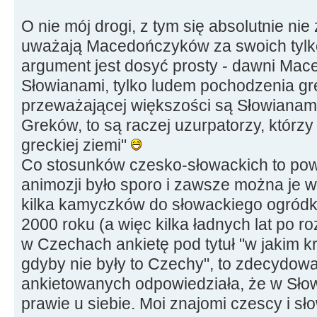
O nie mój drogi, z tym się absolutnie nie
uważają Macedończyków za swoich tylko
argument jest dosyć prosty - dawni Mace
Słowianami, tylko ludem pochodzenia grec
przeważającej większości są Słowianami
Greków, to są raczej uzurpatorzy, którz
greckiej ziemi"
Co stosunków czesko-słowackich to po
animozji było sporo i zawsze można je w
kilka kamyczków do słowackiego ogródka
2000 roku (a więc kilka ładnych lat po
w Czechach ankietę pod tytuł "w jakim k
gdyby nie były to Czechy", to zdecydow
ankietowanych odpowiedziała, że w Sło
prawie u siebie. Moi znajomi czescy i sł