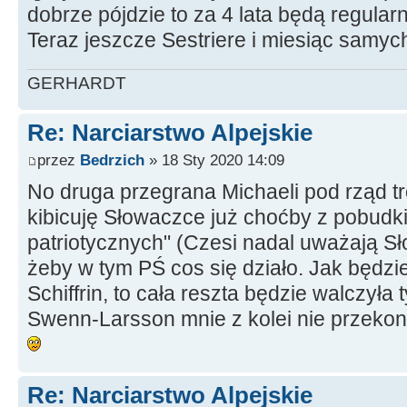
dobrze pójdzie to za 4 lata będą regul
Teraz jeszcze Sestriere i miesiąc samy
GERHARDT
Re: Narciarstwo Alpejskie
przez
Bedrzich
» 18 Sty 2020 14:09
No druga przegrana Michaeli pod rząd tr
kibicuję Słowaczce już choćby z pobudki
patriotycznych" (Czesi nadal uważają Sł
żeby w tym PŚ cos się działo. Jak będz
Schiffrin, to cała reszta będzie walczyła 
Swenn-Larsson mnie z kolei nie przekonu
Re: Narciarstwo Alpejskie