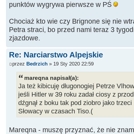
punktów wygrywa pierwsze w PŚ
Chociaż kto wie czy Brignone się nie wtr
Petra straci, bo przed nami teraz 3 tyg
zjazdowe.
Re: Narciarstwo Alpejskie
przez
Bedrzich
» 19 Sty 2020 22:59
mareqna napisał(a):
Ja też kibicuję długonogiej Petrze Vlho
jeśli Hitler w 39 roku zadał ciosy z przod
dźgnął z boku tak pod ziobro jako trzec
Słowacy w czasach Tiso.(
Mareqna - muszę przyznać, że nie zna