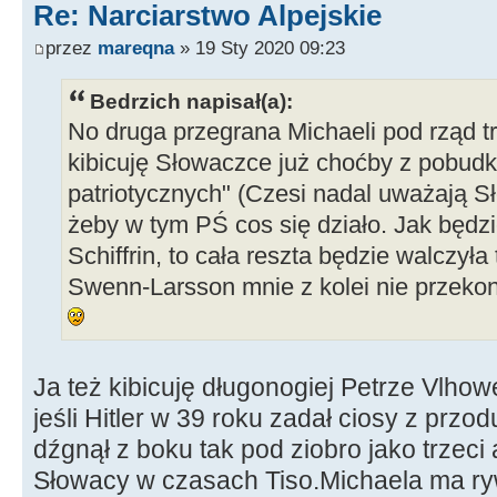
Re: Narciarstwo Alpejskie
przez
mareqna
» 19 Sty 2020 09:23
Bedrzich napisał(a):
No druga przegrana Michaeli pod rząd tr
kibicuję Słowaczce już choćby z pobudk
patriotycznych" (Czesi nadal uważają S
żeby w tym PŚ cos się działo. Jak będz
Schiffrin, to cała reszta będzie walczyła
Swenn-Larsson mnie z kolei nie przekonu
Ja też kibicuję długonogiej Petrze Vlhow
jeśli Hitler w 39 roku zadał ciosy z przodu
dźgnął z boku tak pod ziobro jako trzeci
Słowacy w czasach Tiso.Michaela ma ryw