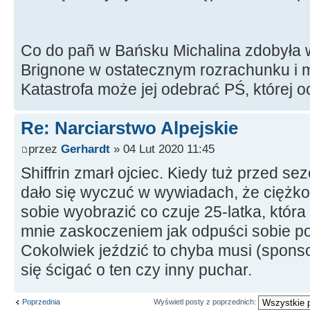
Co do pañ w Bańsku Michalina zdobyła 
Brignone w ostatecznym rozrachunku i 
Katastrofa może jej odebrać PŚ, której 
Re: Narciarstwo Alpejskie
przez
Gerhardt
» 04 Lut 2020 11:45
Shiffrin zmarł ojciec. Kiedy tuż przed s
dało się wyczuć w wywiadach, że ciężko
sobie wyobrazić co czuje 25-latka, która s
mnie zaskoczeniem jak odpuści sobie p
Cokolwiek jeździć to chyba musi (sponso
się ścigać o ten czy inny puchar.
Poprzednia
Wyświetl posty z poprzednich: