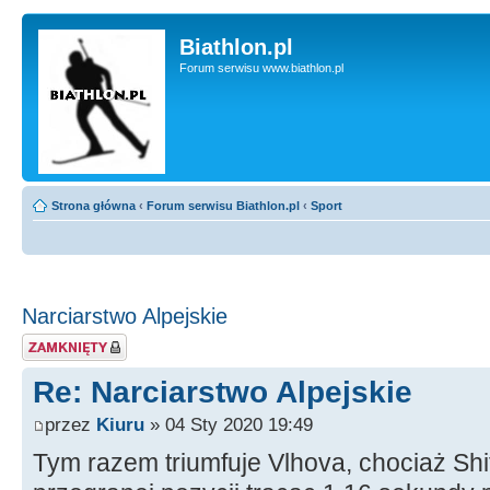
Biathlon.pl
Forum serwisu www.biathlon.pl
Strona główna
‹
Forum serwisu Biathlon.pl
‹
Sport
Narciarstwo Alpejskie
Zablokowany temat
Re: Narciarstwo Alpejskie
przez
Kiuru
» 04 Sty 2020 19:49
Tym razem triumfuje Vlhova, chociaż Shif