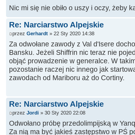
Nic mi się nie obiło o uszy i oczy, żeby 
Re: Narciarstwo Alpejskie
przez
Gerhardt
» 22 Sty 2020 14:38
Za odwołane zawody z Val d'Isere doch
Bansku. Jeżeli Shiffrin nic teraz nie poj
objąć prowadzenie w generalce. W tak
pozostanie raczej nic innego jak starto
zawodach od Mariboru aż do Cortiny.
Re: Narciarstwo Alpejskie
przez
Jordi
» 30 Sty 2020 22:08
Odwołano próbę przedolimpijską w Yanqi
Za nią ma być jakieś zastępstwo w PŚ p