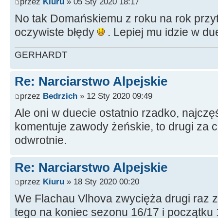
przez
Kiuru
» 05 Sty 2020 18:17
No tak Domańskiemu z roku na rok przytr
oczywiste błędy
. Lepiej mu idzie w du
GERHARDT
Re: Narciarstwo Alpejskie
przez
Bedrzich
» 12 Sty 2020 09:49
Ale oni w duecie ostatnio rzadko, najczę
komentuje zawody żeńskie, to drugi za c
odwrotnie.
Re: Narciarstwo Alpejskie
przez
Kiuru
» 18 Sty 2020 00:20
We Flachau Vlhova zwycięża drugi raz z
tego na koniec sezonu 16/17 i początku 