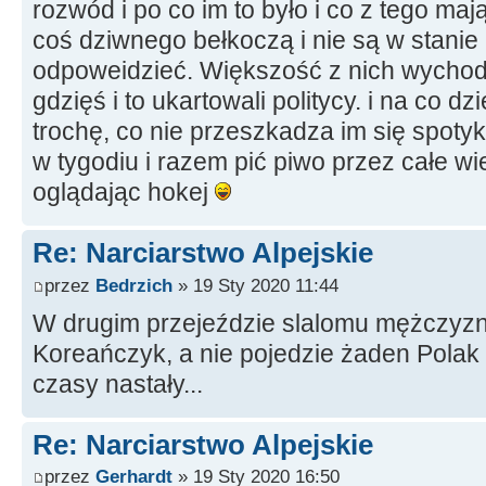
rozwód i po co im to było i co z tego maj
coś dziwnego bełkoczą i nie są w stani
odpoweidzieć. Większość z nich wychodz
gdzięś i to ukartowali politycy. i na co dzi
trochę, co nie przeszkadza im się spotyk
w tygodiu i razem pić piwo przez całe wi
oglądając hokej
Re: Narciarstwo Alpejskie
przez
Bedrzich
» 19 Sty 2020 11:44
W drugim przejeździe slalomu mężczyzn
Koreańczyk, a nie pojedzie żaden Polak 
czasy nastały...
Re: Narciarstwo Alpejskie
przez
Gerhardt
» 19 Sty 2020 16:50