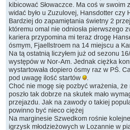
kibicować Słowaczce. Ma coś w swoim 
widać było u Zuzulovej, Hansdotter czy 
Bardziej do zapamiętania świetny 2 prz
któremu omal nie odniosła pierwszego zw
kariera przypomina mi teraz drogę Hans
ósmym, Fjaellstroem na 14 miejscu a Ka
Na tą ostatnią liczyłem już od sezonu 16
występów w Nor-Am. Jednak ciężka kont
wystartowała dopiero ósmy raz w PŚ. Ca
pod uwagę ilość startów
.
Choć nie mogę się pozbyć wrażenia, że
poszło tak dobrze na skutek mało wyma
przejazdu. Jak na zawody o takiej popular
powinno być nieco ciężej
Na marginesie Szwedkom rośnie kolejne
igrzysk młodzieżowych w Lozannie w pią