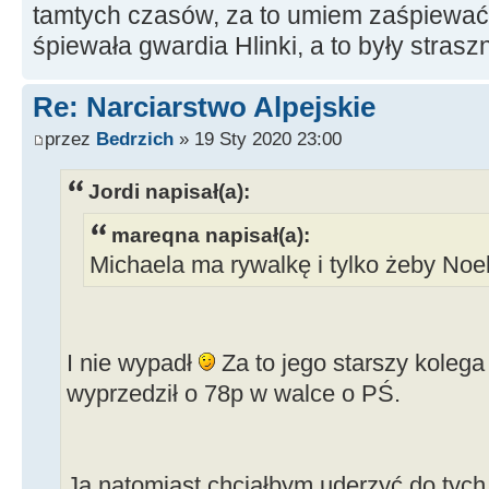
tamtych czasów, za to umiem zaśpiewać 
śpiewała gwardia Hlinki, a to były strasz
Re: Narciarstwo Alpejskie
przez
Bedrzich
» 19 Sty 2020 23:00
Jordi napisał(a):
mareqna napisał(a):
Michaela ma rywalkę i tylko żeby Noe
I nie wypadł
Za to jego starszy kolega 
wyprzedził o 78p w walce o PŚ.
Ja natomiast chciałbym uderzyć do tyc