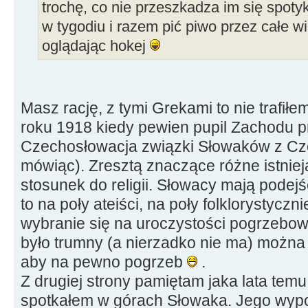
trochę, co nie przeszkadza im się spotyk
w tygodiu i razem pić piwo przez całe wi
oglądając hokej
Masz rację, z tymi Grekami to nie trafiłe
roku 1918 kiedy pewien pupil Zachodu p
Czechosłowacja związki Słowaków z Cze
mówiąc). Zresztą znaczące różne istniej
stosunek do religii. Słowacy mają podejś
to na poły ateiści, na poły folklorystyczni
wybranie się na uroczystości pogrzebo
było trumny (a nierzadko nie ma) można
aby na pewno pogrzeb
.
Z drugiej strony pamiętam jaka lata tem
spotkałem w górach Słowaka. Jego wyp