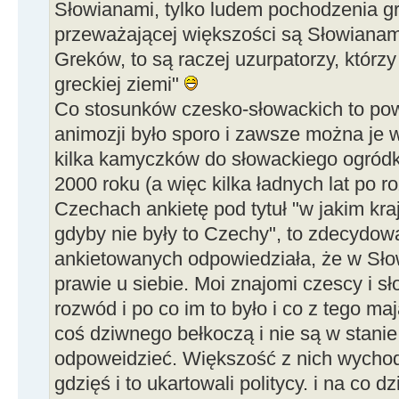
Słowianami, tylko ludem pochodzenia gre
przeważającej większości są Słowianami
Greków, to są raczej uzurpatorzy, którz
greckiej ziemi"
Co stosunków czesko-słowackich to po
animozji było sporo i zawsze można je 
kilka kamyczków do słowackiego ogródk
2000 roku (a więc kilka ładnych lat po
Czechach ankietę pod tytuł "w jakim kra
gdyby nie były to Czechy", to zdecydo
ankietowanych odpowiedziała, że w Sło
prawie u siebie. Moi znajomi czescy i s
rozwód i po co im to było i co z tego ma
coś dziwnego bełkoczą i nie są w stani
odpoweidzieć. Większość z nich wychodz
gdzięś i to ukartowali politycy. i na co dz