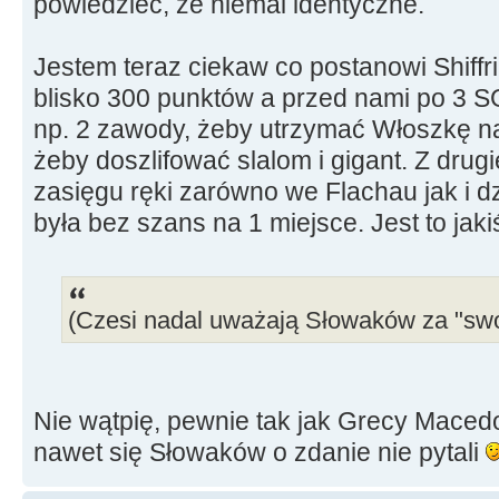
powiedzieć, że niemal identyczne.
Jestem teraz ciekaw co postanowi Shiffrin
blisko 300 punktów a przed nami po 3 S
np. 2 zawody, żeby utrzymać Włoszkę na
żeby doszlifować slalom i gigant. Z drug
zasięgu ręki zarówno we Flachau jak i dz
była bez szans na 1 miejsce. Jest to jak
(Czesi nadal uważają Słowaków za "swo
Nie wątpię, pewnie tak jak Grecy Mac
nawet się Słowaków o zdanie nie pytali