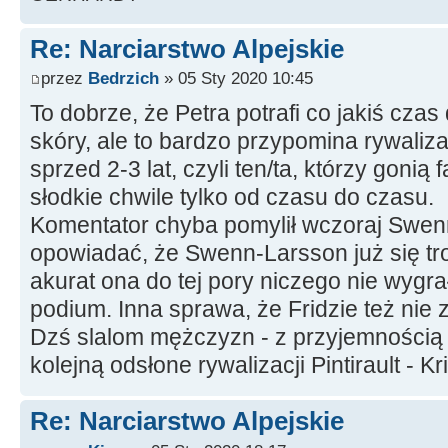
Re: Narciarstwo Alpejskie
przez
Bedrzich
» 05 Sty 2020 10:45
To dobrze, że Petra potrafi co jakiś czas 
skóry, ale to bardzo przypomina rywalizac
sprzed 2-3 lat, czyli ten/ta, którzy goni
słodkie chwile tylko od czasu do czasu.
Komentator chyba pomylił wczoraj Swenn
opowiadać, że Swenn-Larsson już się t
akurat ona do tej pory niczego nie wygrał
podium. Inna sprawa, że Fridzie też nie z
Dzś slalom mężczyzn - z przyjemnością o
kolejną odsłone rywalizacji Pintirault - Kr
Re: Narciarstwo Alpejskie