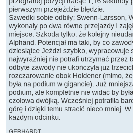
przegranej pozycji tracąc 1,16 sekundy
pierwszym przejeździe błędzie.
Szwedki sobie odbiły; Swenn-Larsson, W
wykonały po dwa równe przejazdy i zajęł
miejsce. Szkoda tylko, że kolejny nieudan
Alphand. Potencjał ma taki, by co zawod
dziesiątce Jeździ szybko, wypracowuje 
najwyraźniej nie potrafi utrzymać przez 
odbyte zawody nie ukończyła już trzecic
rozczarowanie obok Holdener (mimo, że
była na podium w gigancie). Już mniejsza 
podium, ale kompletnie nie widać by był
czołowa dwójką. Wcześniej potrafiła ba
górę i dzięki temu stracić nieco mniej. W 
każdym odcinku.
GERHARDT