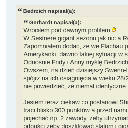
Bedrzich napisał(a):
Gerhardt napisał(a):
Wróciłem pod dawnym profilem
.
W Sestriere gigant sezonu jak nic a 
Zapomniałem dodać, że we Flachau p
Amerykanki, dawno takiej sytuacji w s
Odnośnie Fridy i Anny myślę Bedrzichu
Owszem, na dzień dzisiejszy Swenn-La
spójrz na ich osiągnięcia w wieku 28/
nie powiedzieć, że niemal identyczne.
Jestem teraz ciekaw co postanowi Shiff
traci blisko 300 punktów a przed nami
pojechać np. 2 zawody, żeby utrzyma
odpuści żeby doszlifować slalom i giga