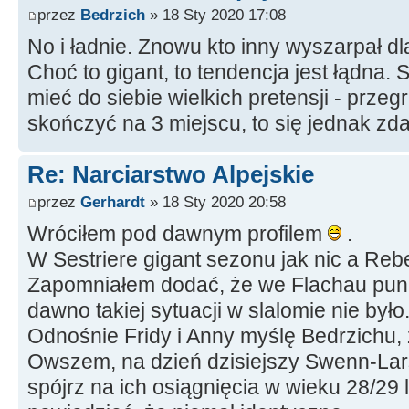
przez
Bedrzich
» 18 Sty 2020 17:08
No i ładnie. Znowu kto inny wyszarpał d
Choć to gigant, to tendencja jest łądna. 
mieć do siebie wielkich pretensji - przeg
skończyć na 3 miejscu, to się jednak z
Re: Narciarstwo Alpejskie
przez
Gerhardt
» 18 Sty 2020 20:58
Wróciłem pod dawnym profilem
.
W Sestriere gigant sezonu jak nic a Reb
Zapomniałem dodać, że we Flachau pun
dawno takiej sytuacji w slalomie nie było
Odnośnie Fridy i Anny myślę Bedrzichu, ż
Owszem, na dzień dzisiejszy Swenn-Lars
spójrz na ich osiągnięcia w wieku 28/29 