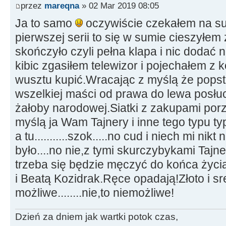
przez
mareqna
» 02 Mar 2019 08:05
Ja to samo
oczywiście czekałem na su
pierwszej serii to się w sumie cieszyłem 
skończyło czyli pełna klapa i nic dodać n
kibic zgasiłem telewizor i pojechałem z 
wusztu kupić.Wracając z myślą że popst
wszelkiej maści od prawa do lewa posłu
żałoby narodowej.Siatki z zakupami por
myślą ja Wam Tajnery i inne tego typu t
a tu...........szok.....no cud i niech mi nik
było....no nie,z tymi skurczybykami Tajne
trzeba się będzie męczyć do końca życi
i Beatą Kozidrak.Ręce opadają!Złoto i s
możliwe........nie,to niemożliwe!
Dzień za dniem jak wartki potok czas,