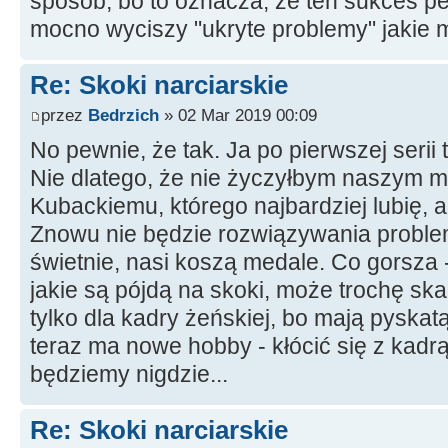
sposób, bo to oznacza, że ten sukces p
mocno wyciszy "ukryte problemy" jakie 
Re: Skoki narciarskie
przez
Bedrzich
» 02 Mar 2019 00:09
No pewnie, że tak. Ja po pierwszej serii
Nie dlatego, że nie życzyłbym naszym m
Kubackiemu, którego najbardziej lubię, 
Znowu nie będzie rozwiązywania problem
świetnie, nasi koszą medale. Co gorsza 
jakie są pójdą na skoki, może trochę skap
tylko dla kadry żeńskiej, bo mają pyskat
teraz ma nowe hobby - kłócić się z kad
będziemy nigdzie...
Re: Skoki narciarskie