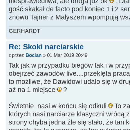
niesprawiedliwa, ale druga już ok
. Dla
gość skakał de facto pod koniec 1 i 2 se
znowu Tajner z Małyszem wpompują wsz
GERHARDT
Re: Skoki narciarskie
przez
Bocian
» 01 Mar 2019 20:49
Tak jak w przypadku biegów tak i w prz
obejrzeć zawodów live....przeklęta prac
to możliwe, że Dawidowi udało się w drug
aż na 1 miejsce
?
Świetnie, nasi w końcu się odkuli
To za
których nasi narciarze klasyczni wrócą 
strony chyba jedna źle się stało, że tan 