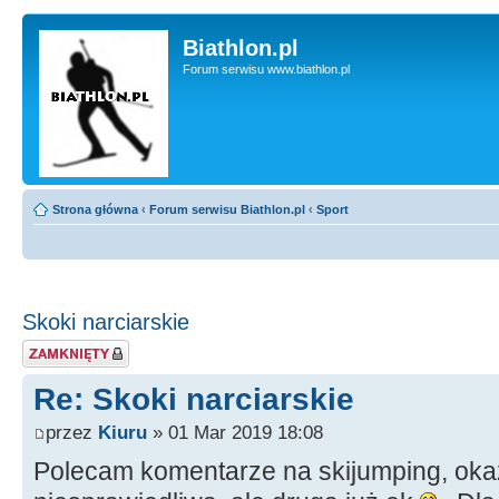
Biathlon.pl
Forum serwisu www.biathlon.pl
Strona główna
‹
Forum serwisu Biathlon.pl
‹
Sport
Skoki narciarskie
Zablokowany temat
Re: Skoki narciarskie
przez
Kiuru
» 01 Mar 2019 18:08
Polecam komentarze na skijumping, okazu