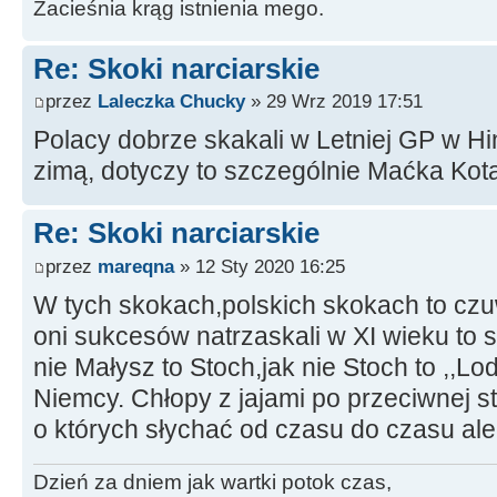
Zacieśnia krąg istnienia mego.
Re: Skoki narciarskie
przez
Laleczka Chucky
» 29 Wrz 2019 17:51
Polacy dobrze skakali w Letniej GP w H
zimą, dotyczy to szczególnie Maćka Kot
Re: Skoki narciarskie
przez
mareqna
» 12 Sty 2020 16:25
W tych skokach,polskich skokach to czuw
oni sukcesów natrzaskali w XI wieku to s
nie Małysz to Stoch,jak nie Stoch to ,,Lo
Niemcy. Chłopy z jajami po przeciwnej st
o których słychać od czasu do czasu ale 
Dzień za dniem jak wartki potok czas,