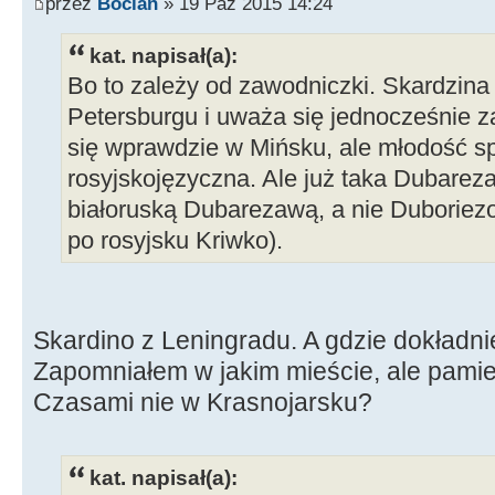
przez
Bocian
» 19 Paź 2015 14:24
kat. napisał(a):
Bo to zależy od zawodniczki. Skardzin
Petersburgu i uważa się jednocześnie z
się wprawdzie w Mińsku, ale młodość spę
rosyjskojęzyczna. Ale już taka Dubarez
białoruską Dubarezawą, a nie Duboriez
po rosyjsku Kriwko).
Skardino z Leningradu. A gdzie dokładn
Zapomniałem w jakim mieście, ale pamie
Czasami nie w Krasnojarsku?
kat. napisał(a):