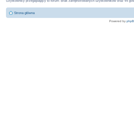
Użytkownicy przeglądający to forum: Brak zarejestrowanych użytkowników oraz 44 goś
Strona główna
Powered by
php