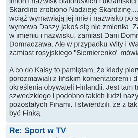
imion i nazwisk białoruskich i ukraińsk
Skardino zrobiono Nadzieję Skardzinę...
wciąż wymawiają jej imie i nazwisko po 
wymowa Daszy jakoś się nie zmieniła. Za
w imieniu i nazwisku, zamiast Darii Dom
Domraczawa. Ale w przypadku Wity i Wal
zamiast rosyjskiego "Siemierenko" mówi
A co do Kaisy to pamiętam, że kiedy pie
porozmawiali z fińskim komentatorem i d
określenia obywateli Finlandii. Jest tam
szwedzkiego i podobno takich ludzi naz
pozostałych Finami. I stwierdzili, że z 
być Finką.
Re: Sport w TV