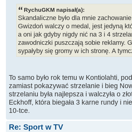
RychuGKM napisał(a):
Skandaliczne było dla mnie zachowanie
Gwizdoń walczy o medal, jest jedyną k
a oni jak gdyby nigdy nić na 3 i 4 strzel
zawodniczki puszczają sobie reklamy. Gd
sypałyby się gromy w ich stronę. A tym
To samo było rok temu w Kontiolahti, pod
zamiast pokazywać strzelanie i bieg No
strzelaniu była najlepsza i walczyła o zł
Eckhoff, która biegała 3 karne rundy i ni
10-tce.
Re: Sport w TV