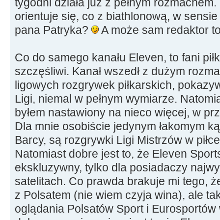
tygodni działa już z pełnym rozmachem. 
orientuje się, co z biathlonową, w sensie
pana Patryka?
A może sam redaktor t
Co do samego kanału Eleven, to fani pił
szczęśliwi. Kanał wszedł z dużym rozm
ligowych rozgrywek piłkarskich, pokazy
Ligi, niemal w pełnym wymiarze. Natomi
byłem nastawiony na nieco więcej, w pr
Dla mnie osobiście jedynym łakomym k
Barcy, są rozgrywki Ligi Mistrzów w piłce
Natomiast dobre jest to, że Eleven Sports
ekskluzywny, tylko dla posiadaczy najw
satelitach. Co prawda brakuje mi tego, ż
z Polsatem (nie wiem czyja wina), ale ta
oglądania Polsatów Sport i Eurosportów w