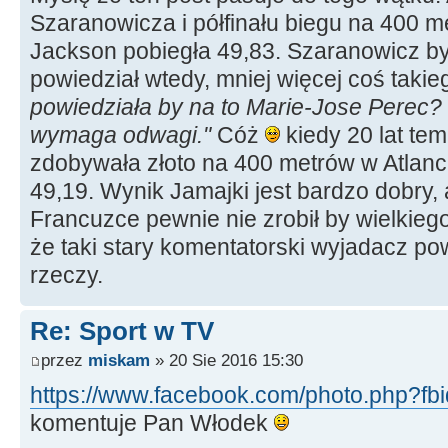
Szaranowicza i półfinału biegu na 400 
Jackson pobiegła 49,83. Szaranowicz by
powiedział wtedy, mniej więcej coś takie
powiedziała by na to Marie-Jose Perec? 
wymaga odwagi."
Cóż
kiedy 20 lat te
zdobywała złoto na 400 metrów w Atlanci
49,19. Wynik Jamajki jest bardzo dobry, 
Francuzce pewnie nie zrobił by wielkieg
że taki stary komentatorski wyjadacz pow
rzeczy.
Re: Sport w TV
przez
miskam
» 20 Sie 2016 15:30
https://www.facebook.com/photo.php?fbid
komentuje Pan Włodek