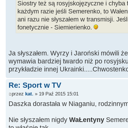
Siostry też są rosyjskojęzyczne i chyba
każdym razie jeśli Semerenko, to Wałen
ani razu nie słyszałem w transmisji. Jeśl
fonetycznie - Siemierienko.
Ja słyszałem. Wyrzy i Jaroński mówili że
wymawia bardziej twardo niż po rosyjsku 
przykładzie innej Ukrainki.....Chwostenk
Re: Sport w TV
przez
kat.
» 19 Paź 2015 15:01
Daszka dorastała w Niaganiu, rodzinny
Nie słyszałem nigdy
WaŁentyny
Semeren
to właśnie tak.