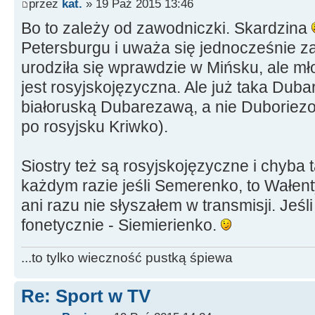
przez
kat.
» 19 Paź 2015 13:46
Bo to zależy od zawodniczki. Skardzina
Petersburgu i uważa się jednocześnie 
urodziła się wprawdzie w Mińsku, ale mło
jest rosyjskojęzyczna. Ale już taka Dub
białoruską Dubarezawą, a nie Duboriez
po rosyjsku Kriwko).
Siostry też są rosyjskojęzyczne i chyba
każdym razie jeśli Semerenko, to Wałent
ani razu nie słyszałem w transmisji. Jeśli
fonetycznie - Siemierienko.
...to tylko wieczność pustką śpiewa
Re: Sport w TV