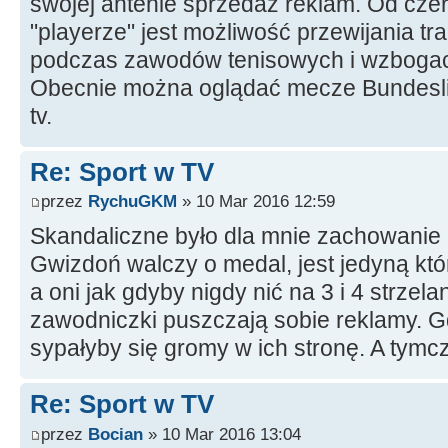
swojej antenie sprzedaż reklam. Od cz
"playerze" jest możliwość przewijania tr
podczas zawodów tenisowych i wzbogac
Obecnie można oglądać mecze Bundeslig
tv.
Re: Sport w TV
przez
RychuGKM
» 10 Mar 2016 12:59
Skandaliczne było dla mnie zachowanie
Gwizdoń walczy o medal, jest jedyną kt
a oni jak gdyby nigdy nić na 3 i 4 strzela
zawodniczki puszczają sobie reklamy. Gd
sypałyby się gromy w ich stronę. A tym
Re: Sport w TV
przez
Bocian
» 10 Mar 2016 13:04