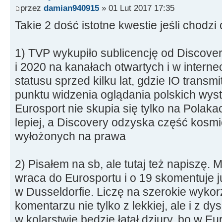
przez
damian940915
» 01 Lut 2017 17:35
Takie 2 dość istotne kwestie jeśli chodzi 
1) TVP wykupiło sublicencję od Discove
i 2020 na kanałach otwartych i w intern
statusu sprzed kilku lat, gdzie IO transmi
punktu widzenia oglądania polskich wystę
Eurosport nie skupia się tylko na Polaka
lepiej, a Discovery odzyska część kosm
wyłożonych na prawa
2) Pisałem na sb, ale tutaj też napiszę. 
wraca do Eurosportu i o 19 skomentuje j
w Dusseldorfie. Liczę na szerokie wyko
komentarzu nie tylko z lekkiej, ale i z d
w kolarstwie będzie łatał dziury, bo w E