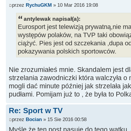
przez
RychuGKM
» 10 Mar 2016 19:08
antylewak napisał(a):
Eurosport jest telewizją prywatną,nie 
występów polaków, na TVP taki obowiąz
ciążyć. Pies jest od szczekania ,dupa o
pokazywania polskich sportowców.
Nie zrozumiałeś mnie. Skandalem jest dla
strzelania zawodniczki która walczyła o 
mogli dać minute później jak strzelała j
pudłami. Pomijam już to , że była to Polk
Re: Sport w TV
przez
Bocian
» 15 Sie 2016 00:58
Myślę że ten post pasuje do tego wątku. 