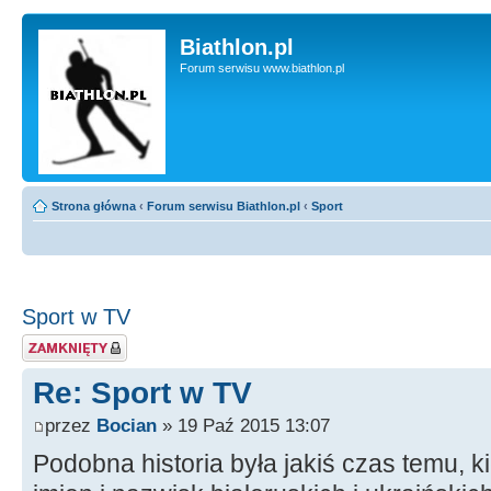
Biathlon.pl
Forum serwisu www.biathlon.pl
Strona główna
‹
Forum serwisu Biathlon.pl
‹
Sport
Sport w TV
Zablokowany temat
Re: Sport w TV
przez
Bocian
» 19 Paź 2015 13:07
Podobna historia była jakiś czas temu, k