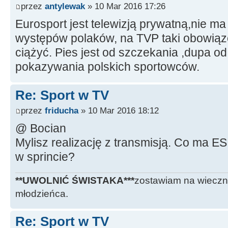
przez
antylewak
» 10 Mar 2016 17:26
Eurosport jest telewizją prywatną,nie 
występów polaków, na TVP taki obowiąze
ciążyć. Pies jest od szczekania ,dupa od
pokazywania polskich sportowców.
Re: Sport w TV
przez
friducha
» 10 Mar 2016 18:12
@ Bocian
Mylisz realizację z transmisją. Co ma E
w sprincie?
**UWOLNIĆ ŚWISTAKA***
zostawiam na wieczn
młodzieńca.
Re: Sport w TV