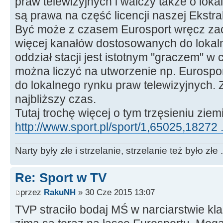
praw telewizyjnych i walczy także o lok
są prawa na część licencji naszej Ekstra
Być może z czasem Eurosport wręcz zac
więcej kanałów dostosowanych do lokal
oddział stacji jest istotnym "graczem" w 
można liczyć na utworzenie np. Eurospo
do lokalnego rynku praw telewizyjnych.
najbliższy czas.
Tutaj trochę więcej o tym trzęsieniu zie
http://www.sport.pl/sport/1,65025,18272 
Narty były złe i strzelanie, strzelanie też było złe .
Re: Sport w TV
przez
RakuNH
» 30 Cze 2015 13:07
TVP straciło bodaj MŚ w narciarstwie kla