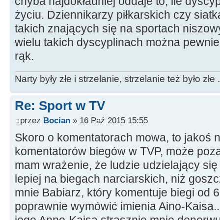
chyba najdokładniej oddaje to, ile dysc
życiu. Dziennikarzy piłkarskich czy sia
takich znających się na sportach niszow
wielu takich dyscyplinach można pewnie
rąk.
Narty były złe i strzelanie, strzelanie też było złe .
Re: Sport w TV
przez
Bocian
» 16 Paź 2015 15:55
Skoro o komentatorach mowa, to jakoś n
komentatorów biegów w TVP, może poza
mam wrażenie, że ludzie udzielający się
lepiej na biegach narciarskich, niż goszc
mnie Babiarz, który komentuje biegi od 6 l
poprawnie wymówić imienia Aino-Kaisa...
jego Anno-Kaisa strasznie mnie denerwu