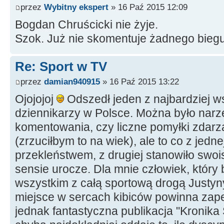
przez
Wybitny ekspert
» 16 Paź 2015 12:09
Bogdan Chruścicki nie żyje.
Szok. Już nie skomentuje żadnego biegu
Re: Sport w TV
przez
damian940915
» 16 Paź 2015 13:22
Ojojojoj
Odszedł jeden z najbardziej 
dziennikarzy w Polsce. Można było narze
komentowania, czy liczne pomyłki zdarza
(zrzuciłbym to na wiek), ale to co z jedne
przekleństwem, z drugiej stanowiło swois
sensie urocze. Dla mnie człowiek, który 
wszystkim z całą sportową drogą Justyn
miejsce w sercach kibiców powinna zap
jednak fantastyczna publikacja "Kronika 