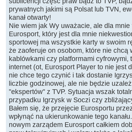
sublicencji część praw bądź to TVP, bą
prywatnych jakimi są Polsat lub TVN, e
kanał otwarty!
Nie wiem jak Wy uważacie, ale dla mnie t
Eurosport, który jest dla mnie niekwest
sportowej ma wszystkie karty w swoim r
że zaoferuje on osobom, które nie chcą
kablówkami czy platformami cyfrowymi, t
internet (ot, Eurosport Player to nie jest 
nie chce tego czynić i tak dostanie Igrz
liczbie godzinowej, ale nie będzie uzal
"ekspertów" z TVP. Sytuacja wszak total
przypadku Igrzysk w Soczi czy zbliżając
Bałem się, że przejęcie Eurosportu prze
wpłynąć na ukierunkowanie tego kanału.
nowym zarządem Eurosport całkiem dobr