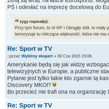
zimą są teraz na łasce Eurosportu. Mog
PŚ i odesłać na imprezę docelową do E
zygy napisał(a):
Przy tym forum, to III RP i Okrągły stół, to mały 
terroryzuje tu milcząca większość, która nie ma 
Re: Sport w TV
przez
Wybitny ekspert
» 30 Cze 2015 15:06
Amerykanie będą się jak widzę wzboga
telewizyjnych w Europie, a publiczne stac
Pytanie jest tylko takie kto zgarnie tą k
Discovery MKOl?
Bo przecież nie trafi ona na organizację 
Re: Sport w TV