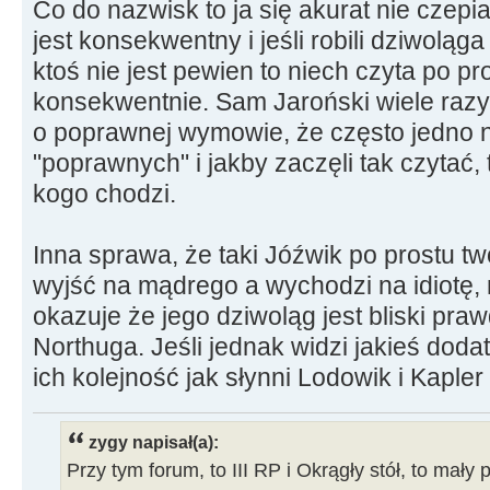
Co do nazwisk to ja się akurat nie czep
jest konsekwentny i jeśli robili dziwoląga 
ktoś nie jest pewien to niech czyta po pr
konsekwentnie. Sam Jaroński wiele razy m
o poprawnej wymowie, że często jedno 
"poprawnych" i jakby zaczęli tak czytać, t
kogo chodzi.
Inna sprawa, że taki Jóźwik po prostu tw
wyjść na mądrego a wychodzi na idiotę, 
okazuje że jego dziwoląg jest bliski pra
Northuga. Jeśli jednak widzi jakieś doda
ich kolejność jak słynni Lodowik i Kapler 
zygy napisał(a):
Przy tym forum, to III RP i Okrągły stół, to mały 