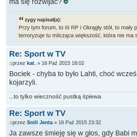
ma się rozwijać?
zygy napisał(a):
Przy tym forum, to III RP i Okrągły stół, to mały 
terroryzuje tu milcząca większość, która nie ma 
Re: Sport w TV
przez
kat.
» 16 Paź 2015 18:02
Bociek - chyba to było Lahti, choć wcześn
kojarzyli.
...to tylko wieczność pustką śpiewa
Re: Sport w TV
przez
Snill Jenta
» 16 Paź 2015 23:32
Ja zawsze śmieję się w głos, gdy Babi 