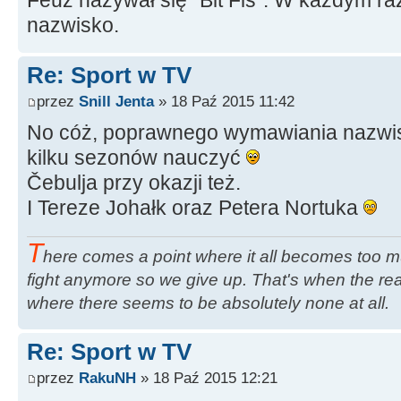
nazwisko.
Re: Sport w TV
przez
Snill Jenta
» 18 Paź 2015 11:42
No cóż, poprawnego wymawiania nazwis
kilku sezonów nauczyć
Čebulja przy okazji też.
I Tereze Johałk oraz Petera Nortuka
T
here comes a point where it all becomes too m
fight anymore so we give up. That's when the rea
where there seems to be absolutely none at all.
Re: Sport w TV
przez
RakuNH
» 18 Paź 2015 12:21