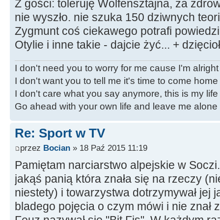
Z gości: toleruję Wolfensztajna, za zdrow
nie wyszło. nie szuka 150 dziwnych teori
Zygmunt coś ciekawego potrafi powiedzie
Otylie i inne takie - dajcie żyć... + dzięc
I don't need you to worry for me cause I'm alright
I don't want you to tell me it's time to come home
I don't care what you say anymore, this is my life
Go ahead with your own life and leave me alone
Re: Sport w TV
przez
Bocian
» 18 Paź 2015 11:19
Pamiętam narciarstwo alpejskie w Soczi
jakąś panią która znała się na rzeczy (
niestety) i towarzystwa dotrzymywał jej ja
bladego pojęcia o czym mówi i nie znał 
Feuz nazywał się "Bit Fis". W każdym raz