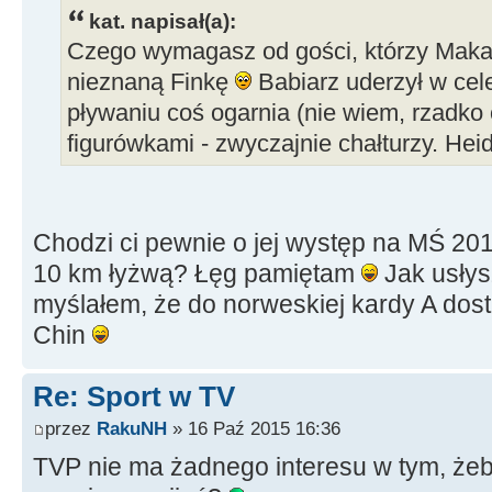
kat. napisał(a):
Czego wymagasz od gości, którzy Makara
nieznaną Finkę
Babiarz uderzył w cel
pływaniu coś ogarnia (nie wiem, rzadko 
figurówkami - zwyczajnie chałturzy. Heid
Chodzi ci pewnie o jej występ na MŚ 2013
10 km łyżwą? Łęg pamiętam
Jak usłys
myślałem, że do norweskiej kardy A dosta
Chin
Re: Sport w TV
przez
RakuNH
» 16 Paź 2015 16:36
TVP nie ma żadnego interesu w tym, żeby