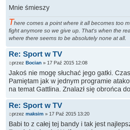
Mnie śmieszy
T
here comes a point where it all becomes too m
fight anymore so we give up. That's when the rea
where there seems to be absolutely none at all.
Re: Sport w TV
przez
Bocian
» 17 Paź 2015 12:08
Jakoś nie mogę słuchać jego gatki. Cza
Pamiętam jak w jednym programie atako
na temat Gattlina. Znalazł się obrońca 
Re: Sport w TV
przez
maksim
» 17 Paź 2015 13:20
Babi to z całej tej bandy i tak jest najlep