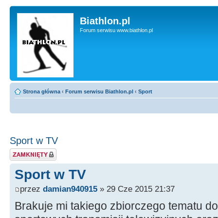
Biathlon.pl
Forum serwisu www.biathlon.pl
Strona główna
‹
Forum serwisu Biathlon.pl
‹
Sport
Sport w TV
Zablokowany temat
Sport w TV
przez
damian940915
» 29 Cze 2015 21:37
Brakuje mi takiego zbiorczego tematu d