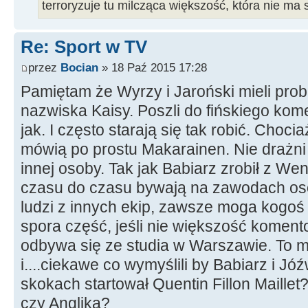
terroryzuje tu milcząca większość, która nie ma 
Re: Sport w TV
przez
Bocian
» 18 Paź 2015 17:28
Pamiętam że Wyrzy i Jaroński mieli p
nazwiska Kaisy. Poszli do fińskiego kome
jak. I często starają się tak robić. Choc
mówią po prostu Makarainen. Nie drażni m
innej osoby. Tak jak Babiarz zrobił z We
czasu do czasu bywają na zawodach osob
ludzi z innych ekip, zawsze moga kogoś
spora część, jeśli nie większość komen
odbywa się ze studia w Warszawie. To m
i....ciekawe co wymyślili by Babiarz i Jó
skokach startował Quentin Fillon Maillet
czy Anglika?