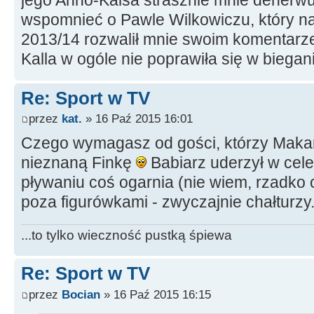
wspomnieć o Pawle Wilkowiczu, który n
2013/14 rozwalił mnie swoim komentarze
Kalla w ogóle nie poprawiła się w biega
Re: Sport w TV
przez
kat.
» 16 Paź 2015 16:01
Czego wymagasz od gości, którzy Makara
nieznaną Finkę
Babiarz uderzył w cele
pływaniu coś ogarnia (nie wiem, rzadko 
poza figurówkami - zwyczajnie chałturzy.
...to tylko wieczność pustką śpiewa
Re: Sport w TV
przez
Bocian
» 16 Paź 2015 16:15