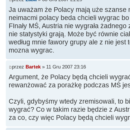
Ja uważam że Polacy mają uże szanse na
neimacmi polacy beda chcieli wygrac bo
FInały MŚ, Austria nie wygrała żadnego
nie statystyki grają. Może być równie c
według mnie fawory grupy ale z nie jest t
mozna wygrac.
przez
Bartek
» 11 Gru 2007 23:16
Argument, że Polacy będą chcieli wygra
rewanżować za porażkę podczas MŚ jes
Czyli, gdybyśmy wtedy zremisowali, to bi
wygrać? Co w takim razie będzie z Aust
za co, czy więc Polacy będą chcieli wyg