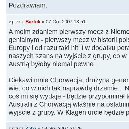
Pozdrawiam.
przez
Bartek
» 07 Gru 2007 13:51
A moim zdaniem pierwszy mecz z Niemc
genialnym - pierwszy mecz w historii pols
Europy i od razu taki hit! I w dodatku po
naszych szans na wyjście z grupy, co w
Austrią byłoby niemal pewne.
Ciekawi mnie Chorwacja, drużyna genera
wie, co w nich tak naprawdę drzemie...
coś mi się wydaje - będzie przypominał 
Australii z Chorwacją właśnie na ostatni
wyjście z grupy. W Klagenfurcie będzie 
przez
Żaba
» 08 Gru 2007 21:29