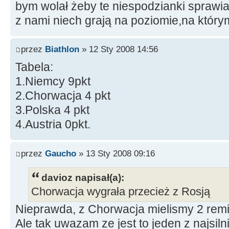
bym wolał żeby te niespodzianki sprawi
z nami niech grają na poziomie,na który
przez
Biathlon
» 12 Sty 2008 14:56
Tabela:
1.Niemcy 9pkt
2.Chorwacja 4 pkt
3.Polska 4 pkt
4.Austria 0pkt.
przez
Gaucho
» 13 Sty 2008 09:16
davioz napisał(a):
Chorwacja wygrała przecież z Rosją
Nieprawda, z Chorwacja mielismy 2 remi
Ale tak uwazam ze jest to jeden z najsi