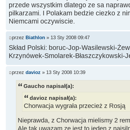
przede wszystkim dlatego ze sa napraw
pilkarzami. I Polakam bedzie ciezko z nim
Niemcami oczywiscie.
przez
Biathlon
» 13 Sty 2008 09:47
Skład Polski: boruc-Jop-Wasilewski-Że
Krzynówek-Smolarek-Błaszczykowski-Je
przez
davioz
» 13 Sty 2008 10:39
Gaucho napisał(a):
davioz napisał(a):
Chorwacja wygrała przecież z Rosją
Nieprawda, z Chorwacja mielismy 2 re
Ale tak uwazam ze jest to jeden z najsi