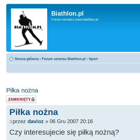
Biathlon.pl
Forum serwisu www.biathlon.pl
Strona główna
‹
Forum serwisu Biathlon.pl
‹
Sport
Piłka nożna
Zablokowany temat
Piłka nożna
przez
davioz
» 06 Gru 2007 20:16
Czy interesujecie się piłką nożną?