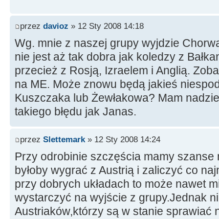
przez
davioz
» 12 Sty 2008 14:18
Wg. mnie z naszej grupy wyjdzie Chorwa
nie jest aż tak dobra jak koledzy z Bał
przecież z Rosją, Izraelem i Anglią. Zo
na ME. Może znowu będą jakieś niespodz
Kuszczaka lub Żewłakowa? Mam nadzieję
takiego błędu jak Janas.
przez
Slettemark
» 12 Sty 2008 14:24
Przy odrobinie szczęścia mamy szanse n
byłoby wygrać z Austrią i zaliczyć co na
przy dobrych układach to może nawet m
wystarczyć na wyjście z grupy.Jednak n
Austriaków,którzy są w stanie sprawiać 