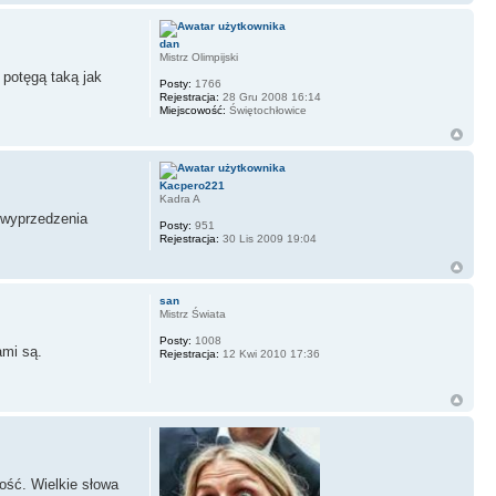
dan
Mistrz Olimpijski
 potęgą taką jak
Posty:
1766
Rejestracja:
28 Gru 2008 16:14
Miejscowość:
Świętochłowice
Kacpero221
Kadra A
e wyprzedzenia
Posty:
951
Rejestracja:
30 Lis 2009 19:04
san
Mistrz Świata
Posty:
1008
ami są.
Rejestracja:
12 Kwi 2010 17:36
ość. Wielkie słowa