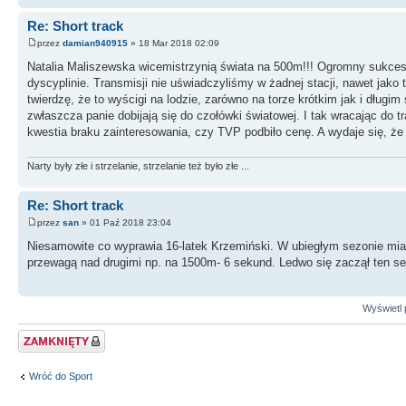
Re: Short track
przez
damian940915
» 18 Mar 2018 02:09
Natalia Maliszewska wicemistrzynią świata na 500m!!! Ogromny sukces 
dyscyplinie. Transmisji nie uświadczyliśmy w żadnej stacji, nawet jako t
twierdzę, że to wyścigi na lodzie, zarówno na torze krótkim jak i dłu
zwłaszcza panie dobijają się do czołówki światowej. I tak wracając do 
kwestia braku zainteresowania, czy TVP podbiło cenę. A wydaje się, ż
Narty były złe i strzelanie, strzelanie też było złe ...
Re: Short track
przez
san
» 01 Paź 2018 23:04
Niesamowite co wyprawia 16-latek Krzemiński. W ubiegłym sezonie miał
przewagą nad drugimi np. na 1500m- 6 sekund. Ledwo się zaczął ten se
Wyświetl 
Zablokowany temat
Wróć do Sport