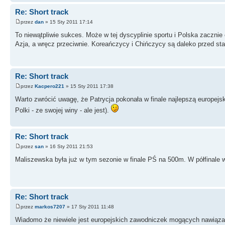
Re: Short track
przez
dan
» 15 Sty 2011 17:14
To niewątpliwie sukces. Może w tej dyscyplinie sportu i Polska zacznie
Azja, a wręcz przeciwnie. Koreańczycy i Chińczycy są daleko przed st
Re: Short track
przez
Kacpero221
» 15 Sty 2011 17:38
Warto zwrócić uwagę, że Patrycja pokonała w finale najlepszą europejs
Polki - ze swojej winy - ale jest).
Re: Short track
przez
san
» 16 Sty 2011 21:53
Maliszewska była już w tym sezonie w finale PŚ na 500m. W półfinale w
Re: Short track
przez
markos7207
» 17 Sty 2011 11:48
Wiadomo że niewiele jest europejskich zawodniczek mogących nawiązać