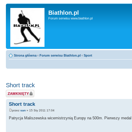
Biathlon.pl
Forum serwisu www.biathlon.pl
Strona główna
‹
Forum serwisu Biathlon.pl
‹
Sport
Short track
Zablokowany temat
Short track
przez
san
» 15 Sty 2011 17:04
Patrycja Maliszewska wicemistrzynią Europy na 500m. Pierwszy medal w