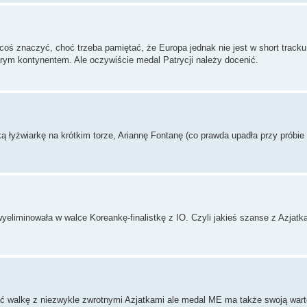
 coś znaczyć, choć trzeba pamiętać, że Europa jednak nie jest w short tracku
arym kontynentem. Ale oczywiście medal Patrycji należy docenić.
ką łyżwiarkę na krótkim torze, Ariannę Fontanę (co prawda upadła przy próbi
yeliminowała w walce Koreankę-finalistkę z IO. Czyli jakieś szanse z Azjatk
 walkę z niezwykle zwrotnymi Azjatkami ale medal ME ma także swoją wart