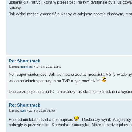
uznania dla Patrycji która w przeszłości na tym dystansie była już czwa
sprawy.
Jak widać możemy odnosić sukcesy w kolejnym sporcie zimowym, może
Re: Short track
przez
ssonicsl
» 17 Sty 2011 12:43
No i super wiadomość. Jak nie można zostać medalistą MŚ (z wiadom
wiadomościach sportowych na TVP o tym powiedzieli
Dobrze że pojechała na IO, a niektórzy tak skomleli, że jedzie na wycie
Re: Short track
przez
san
» 23 Sty 2018 23:50
Po siedmiu latach trzeba coś napisać
. Doskonały wynik Małgorzaty 
pobiegły w październiku: Koreanka i Kanadyjka. Może tu będzie jakaś n