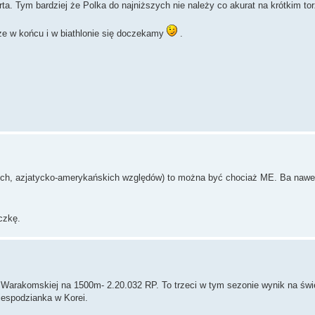
rta. Tym bardziej że Polka do najniższych nie należy co akurat na krótkim tor
 w końcu i w biathlonie się doczekamy
.
ych, azjatycko-amerykańskich względów) to można być chociaż ME. Ba nawe
czkę.
Warakomskiej na 1500m- 2.20.032 RP. To trzeci w tym sezonie wynik na świe
iespodzianka w Korei.