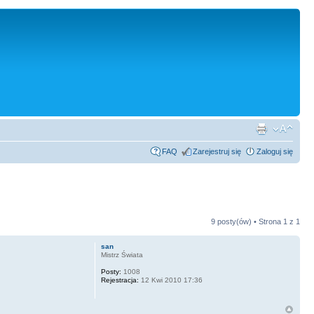
FAQ
Zarejestruj się
Zaloguj się
9 posty(ów) • Strona
1
z
1
san
Mistrz Świata
Posty:
1008
Rejestracja:
12 Kwi 2010 17:36