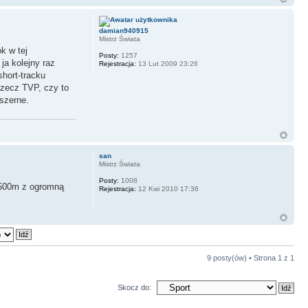
damian940915
Mistrz Świata
k w tej
Posty:
1257
ja kolejny raz
Rejestracja:
13 Lut 2009 23:26
short-tracku
rzecz TVP, czy to
szerne.
san
Mistrz Świata
Posty:
1008
 1500m z ogromną
Rejestracja:
12 Kwi 2010 17:36
9 posty(ów) • Strona
1
z
1
Skocz do: