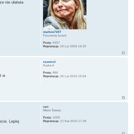
ze nie ułatwia
markos7207
Forumowy bożek
Posty:
6357
Rejestracja:
18 Lut 2009 16:25
ssonicsl
Kadra A
Posty:
866
t w
Rejestracja:
20 Lut 2010 15:04
san
Mistrz Świata
Posty:
1008
cie. Lepiej
Rejestracja:
12 Kwi 2010 17:36