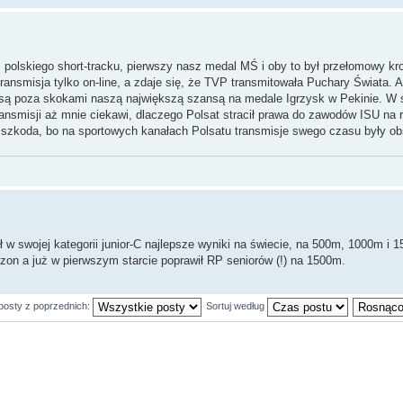
polskiego short-tracku, pierwszy nasz medal MŚ i oby to był przełomowy kro
ransmisja tylko on-line, a zdaje się, że TVP transmitowała Puchary Świata. A 
gim są poza skokami naszą największą szansą na medale Igrzysk w Pekinie. W 
transmisji aż mnie ciekawi, dlaczego Polsat stracił prawa do zawodów ISU na 
e szkoda, bo na sportowych kanałach Polsatu transmisje swego czasu były ob
 w swojej kategorii junior-C najlepsze wyniki na świecie, na 500m, 1000m i
zon a już w pierwszym starcie poprawił RP seniorów (!) na 1500m.
posty z poprzednich:
Sortuj według