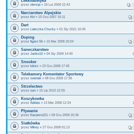
Lekkoatletyka
przez
olencja
» 18 Lut 2009 22:43
Narciarstwo Alpejskie
przez
Kiri
» 15 Gru 2007 16:11
Dart
przez
Laleczka Chucky
» 01 Sty 2021 16:45
Doping
przez
figaro 56
» 10 Mar 2008 20:04
Saneczkarstwo
przez
Janko10
» 04 Sty 2009 14:40
Snooker
przez
lukizc
» 23 Gru 2008 17:45
Telekamery Komentator Sportowy
przez
swistak
» 08 Gru 2009 17:36
Strzelectwo
przez
san
» 15 Lip 2015 22:55
Koszykowka
przez
Adidas
» 13 Mar 2008 12:34
Pływanie
przez
Kacpero221
» 09 Gru 2009 20:36
Siatkówka
przez
Mikey
» 27 Gru 2008 01:13