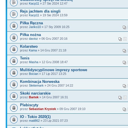
przez
Kacp11
» 27 Sie 2024 12:47
Rejs jachtem dla singli
przez
Kacp11
» 19 Sie 2024 13:59
Piłka Ręczna
przez
Janko10
» 17 Sty 2009 16:25
Piłka nożna
przez
davioz
» 06 Gru 2007 20:16
1
Kolarstwo
przez
Kama
» 14 Gru 2007 21:18
Tenis
przez
Masha
» 12 Gru 2008 18:47
Mulitidyscyplinowe imprezy sportowe
przez
Bocian
» 17 Lip 2017 13:25
Kombinacja Norweska
przez
Slettemark
» 24 Gru 2007 14:22
Skoki narciarskie
przez
Bartek
» 14 Gru 2007 16:31
1
Plebiscyty
przez
Sebastian Krystek
» 09 Gru 2007 19:10
IO - Tokio 2020(1)
przez
mati862
» 23 Lip 2021 07:23