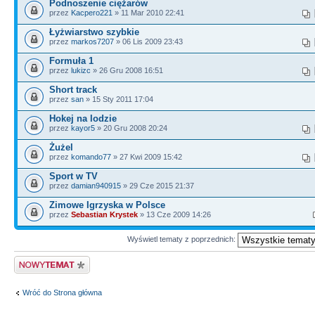
Podnoszenie ciężarów
przez
Kacpero221
» 11 Mar 2010 22:41
Łyżwiarstwo szybkie
przez
markos7207
» 06 Lis 2009 23:43
Formuła 1
przez
lukizc
» 26 Gru 2008 16:51
Short track
przez
san
» 15 Sty 2011 17:04
Hokej na lodzie
przez
kayor5
» 20 Gru 2008 20:24
Żużel
przez
komando77
» 27 Kwi 2009 15:42
Sport w TV
przez
damian940915
» 29 Cze 2015 21:37
Zimowe Igrzyska w Polsce
przez
Sebastian Krystek
» 13 Cze 2009 14:26
Wyświetl tematy z poprzednich:
Wyślij nowy temat
Wróć do Strona główna