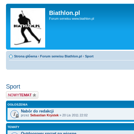
Biathlon.pl
Forum serwisu www.biathlon.pl
Strona główna
‹
Forum serwisu Biathlon.pl
‹
Sport
Sport
Wyślij nowy temat
OGŁOSZENIA
Nabór do redakcji
przez
Sebastian Krystek
» 20 Lis 2011 22:02
TEMATY
Outdoorowy sprzęt na wiosnę