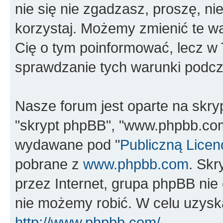
nie się nie zgadzasz, proszę, nie
korzystaj. Możemy zmienić te wa
Cię o tym poinformować, lecz w
sprawdzanie tych warunki podcza
Nasze forum jest oparte na skrypc
"skrypt phpBB", "www.phpbb.com
wydawane pod "
Publiczną Licen
pobrane z
www.phpbb.com
. Sk
przez Internet, grupa phpBB ni
nie możemy robić. W celu uzysk
http://www.phpbb.com/
.