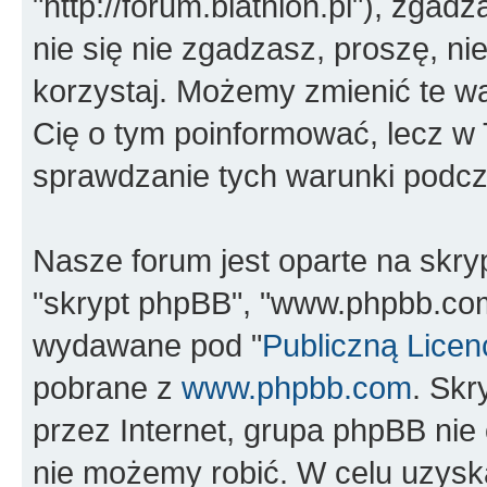
"http://forum.biathlon.pl"), zgad
nie się nie zgadzasz, proszę, nie
korzystaj. Możemy zmienić te wa
Cię o tym poinformować, lecz w
sprawdzanie tych warunki podcza
Nasze forum jest oparte na skrypc
"skrypt phpBB", "www.phpbb.com
wydawane pod "
Publiczną Licen
pobrane z
www.phpbb.com
. Sk
przez Internet, grupa phpBB ni
nie możemy robić. W celu uzysk