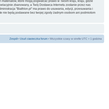
ch materiałów, które mogą pogwałcać prawo w Twoim kraju, kraju, gdzie
elacyjnie zbanowany, a Twój Dostawca Internetu zostanie przez nas
inistracja "Biathlon.pl" ma prawo do usuwania, edycji, przesuwania i
je te nie będą podawane bez twojej zgody żadnym osobom ani podmiotom
Zespół
•
Usuń ciasteczka forum
• Wszystkie czasy w strefie UTC + 1 godzina