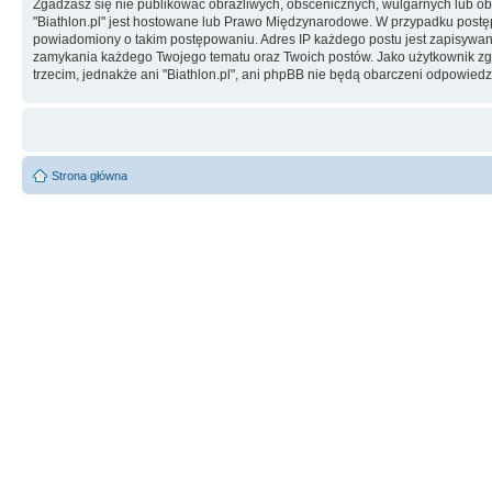
Zgadzasz się nie publikować obraźliwych, obscenicznych, wulgarnych lub obr
"Biathlon.pl" jest hostowane lub Prawo Międzynarodowe. W przypadku post
powiadomiony o takim postępowaniu. Adres IP każdego postu jest zapisywany 
zamykania każdego Twojego tematu oraz Twoich postów. Jako użytkownik zg
trzecim, jednakże ani "Biathlon.pl", ani phpBB nie będą obarczeni odpowie
Strona główna