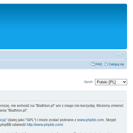
FAQ
Zaloguj się
Język:
, proszę, nie wchodź na "Biathlon.pl" ani z niego nie korzystaj. Możemy zmienić
ia "Biathlon.pl".
ncją
" (dalej jako "GPL") i może zostać pobrane z
www.phpbb.com
. Skrypt
 o phpBB odwiedź
http://www.phpbb.com/
.