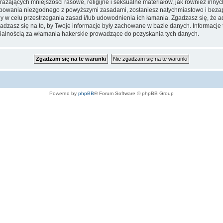
ażających mniejszości rasowe, religijne i seksualne materiałów, jak również inny
ępowania niezgodnego z powyższymi zasadami, zostaniesz natychmiastowo i bezap
w celu przestrzegania zasad i/lub udowodnienia ich łamania. Zgadzasz się, że adm
adzasz się na to, by Twoje informacje były zachowane w bazie danych. Informac
dzialnością za włamania hakerskie prowadzące do pozyskania tych danych.
Powered by
phpBB
® Forum Software © phpBB Group