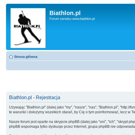
Biathlon.pl
Forum serwisu www.biathlon.pl
Strona główna
Biathlon.pl - Rejestracja
Używając "Biathlon.pl" (dalej jako "my", "nasze", "nas", "Biathlon.pl", "http:/
te warunki i dołożymy wszelkich starań, by Cię o tym poinformować, lecz w 
Nasze forum jest oparte na skrypcie phpBB (dalej jako "oni", "ich", "skrypt
phpBB wspomaga tylko dyskusje przez Internet, grupa phpBB nie odpowiada 