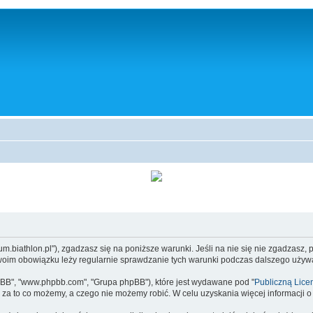
/forum.biathlon.pl"), zgadzasz się na poniższe warunki. Jeśli na nie się nie zgadzasz
Twoim obowiązku leży regularnie sprawdzanie tych warunki podczas dalszego używan
 phpBB", "www.phpbb.com", "Grupa phpBB"), które jest wydawane pod "
Publiczną Lice
za to co możemy, a czego nie możemy robić. W celu uzyskania więcej informacji