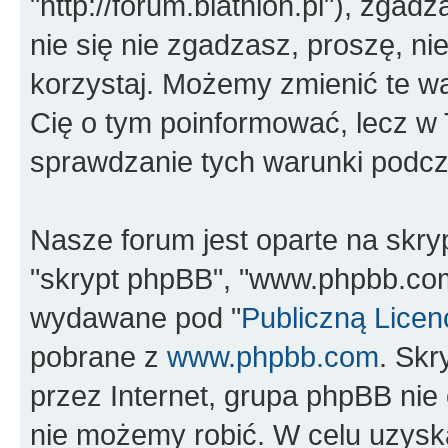
"http://forum.biathlon.pl"), zgad
nie się nie zgadzasz, proszę, nie
korzystaj. Możemy zmienić te wa
Cię o tym poinformować, lecz w
sprawdzanie tych warunki podcza
Nasze forum jest oparte na skrypc
"skrypt phpBB", "www.phpbb.com
wydawane pod "
Publiczną Licen
pobrane z
www.phpbb.com
. Sk
przez Internet, grupa phpBB ni
nie możemy robić. W celu uzysk