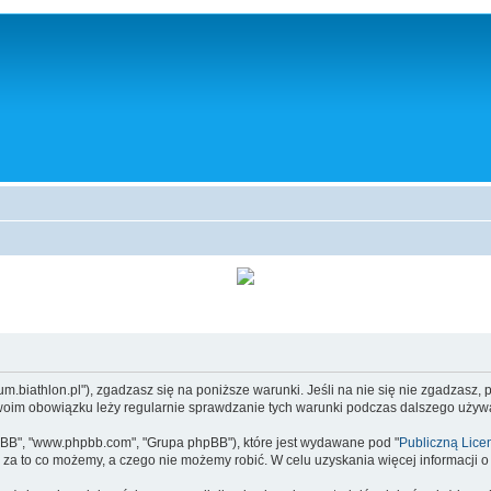
/forum.biathlon.pl"), zgadzasz się na poniższe warunki. Jeśli na nie się nie zgadzasz
Twoim obowiązku leży regularnie sprawdzanie tych warunki podczas dalszego używan
 phpBB", "www.phpbb.com", "Grupa phpBB"), które jest wydawane pod "
Publiczną Lice
za to co możemy, a czego nie możemy robić. W celu uzyskania więcej informacji