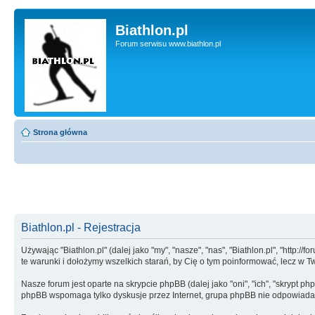
Biathlon.pl
Forum serwisu www.biathlon.pl
Strona główna
Biathlon.pl - Rejestracja
Używając "Biathlon.pl" (dalej jako "my", "nasze", "nas", "Biathlon.pl", "http:/
te warunki i dołożymy wszelkich starań, by Cię o tym poinformować, lecz w 
Nasze forum jest oparte na skrypcie phpBB (dalej jako "oni", "ich", "skrypt
phpBB wspomaga tylko dyskusje przez Internet, grupa phpBB nie odpowiada 