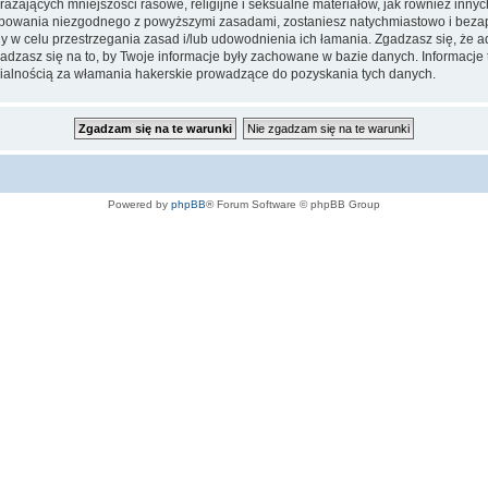
ażających mniejszości rasowe, religijne i seksualne materiałów, jak również inny
ępowania niezgodnego z powyższymi zasadami, zostaniesz natychmiastowo i bezap
w celu przestrzegania zasad i/lub udowodnienia ich łamania. Zgadzasz się, że adm
adzasz się na to, by Twoje informacje były zachowane w bazie danych. Informac
dzialnością za włamania hakerskie prowadzące do pozyskania tych danych.
Powered by
phpBB
® Forum Software © phpBB Group