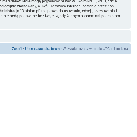
ch materiałów, które mogą pogwałcać prawo w Twoim kraju, kraju, gdzie
elacyjnie zbanowany, a Twój Dostawca Internetu zostanie przez nas
inistracja "Biathlon.pl" ma prawo do usuwania, edycji, przesuwania i
je te nie będą podawane bez twojej zgody żadnym osobom ani podmiotom
Zespół
•
Usuń ciasteczka forum
• Wszystkie czasy w strefie UTC + 1 godzina