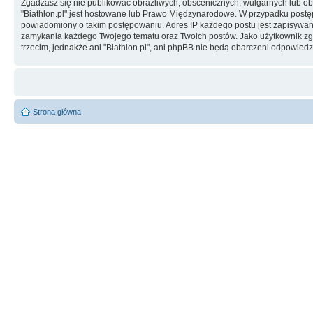
Zgadzasz się nie publikować obraźliwych, obscenicznych, wulgarnych lub obr
"Biathlon.pl" jest hostowane lub Prawo Międzynarodowe. W przypadku post
powiadomiony o takim postępowaniu. Adres IP każdego postu jest zapisywany 
zamykania każdego Twojego tematu oraz Twoich postów. Jako użytkownik zg
trzecim, jednakże ani "Biathlon.pl", ani phpBB nie będą obarczeni odpowie
Strona główna