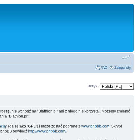
FAQ
Zaloguj się
Język:
, proszę, nie wchodź na "Biathlon.pl" ani z niego nie korzystaj. Możemy zmienić
ia "Biathlon.pl".
ncją
" (dalej jako "GPL") i może zostać pobrane z
www.phpbb.com
. Skrypt
 o phpBB odwiedź
http://www.phpbb.com/
.