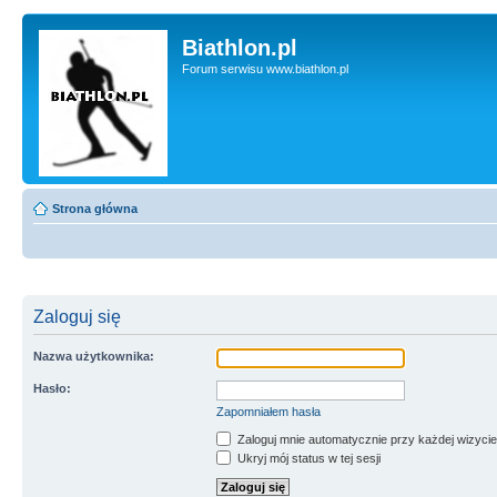
Biathlon.pl
Forum serwisu www.biathlon.pl
Strona główna
Zaloguj się
Nazwa użytkownika:
Hasło:
Zapomniałem hasła
Zaloguj mnie automatycznie przy każdej wizycie
Ukryj mój status w tej sesji