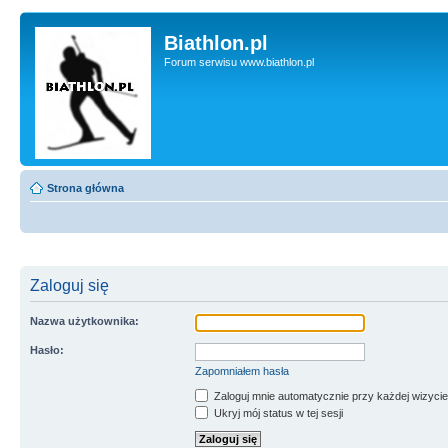
Biathlon.pl
Forum serwisu www.biathlon.pl
Strona główna
Zaloguj się
Nazwa użytkownika:
Hasło:
Zapomniałem hasła
Zaloguj mnie automatycznie przy każdej wizycie
Ukryj mój status w tej sesji