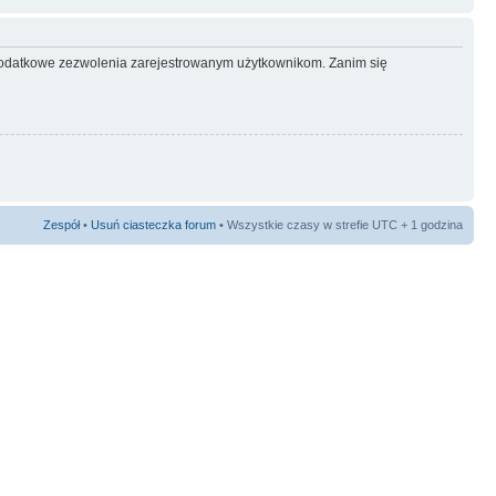
ć dodatkowe zezwolenia zarejestrowanym użytkownikom. Zanim się
Zespół
•
Usuń ciasteczka forum
• Wszystkie czasy w strefie UTC + 1 godzina