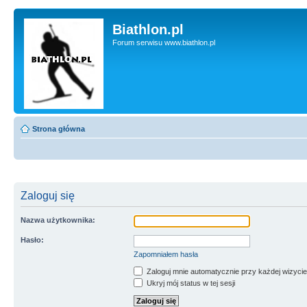
Biathlon.pl
Forum serwisu www.biathlon.pl
Strona główna
Zaloguj się
Nazwa użytkownika:
Hasło:
Zapomniałem hasła
Zaloguj mnie automatycznie przy każdej wizycie
Ukryj mój status w tej sesji