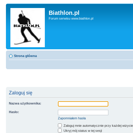
Biathlon.pl
Forum serwisu www.biathlon.pl
Strona główna
Zaloguj się
Nazwa użytkownika:
Hasło:
Zapomniałem hasła
Zaloguj mnie automatycznie przy każdej wizycie
Ukryj mój status w tej sesji