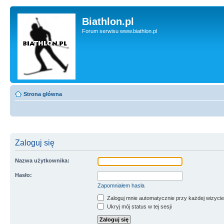
Biathlon.pl
Forum serwisu www.biathlon.pl
Strona główna
Zaloguj się
Nazwa użytkownika:
Hasło:
Zapomniałem hasła
Zaloguj mnie automatycznie przy każdej wizycie
Ukryj mój status w tej sesji