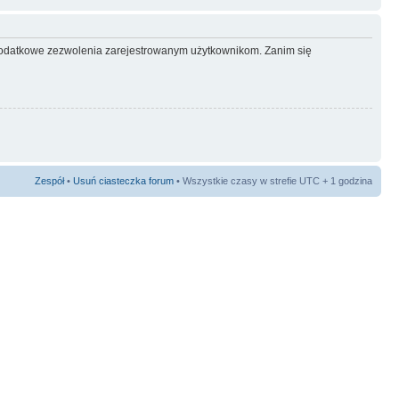
ć dodatkowe zezwolenia zarejestrowanym użytkownikom. Zanim się
Zespół
•
Usuń ciasteczka forum
• Wszystkie czasy w strefie UTC + 1 godzina