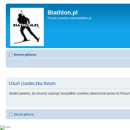
Biathlon.pl
Forum serwisu www.biathlon.pl
Strona główna
Usuń ciasteczka forum
Jesteś pewny, że chcesz usunąć wszystkie cookies utworzone przez to Foru
Strona główna