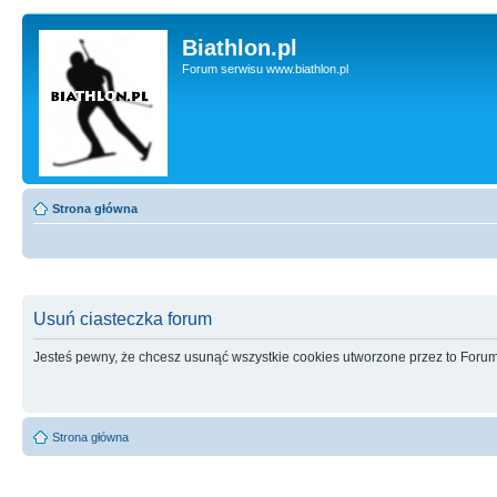
Biathlon.pl
Forum serwisu www.biathlon.pl
Strona główna
Usuń ciasteczka forum
Jesteś pewny, że chcesz usunąć wszystkie cookies utworzone przez to Foru
Strona główna