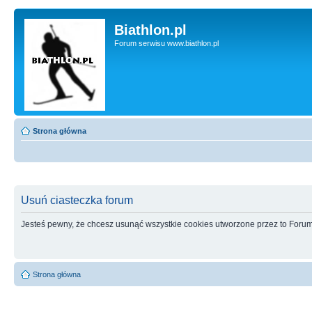
Biathlon.pl
Forum serwisu www.biathlon.pl
Strona główna
Usuń ciasteczka forum
Jesteś pewny, że chcesz usunąć wszystkie cookies utworzone przez to Foru
Strona główna