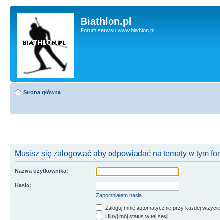
Biathlon.pl
Forum serwisu www.biathlon.pl
Strona główna
Musisz się zalogować aby odpowiadać na tematy w tym fo
Nazwa użytkownika:
Hasło:
Zapomniałem hasła
Zaloguj mnie automatycznie przy każdej wizycie
Ukryj mój status w tej sesji