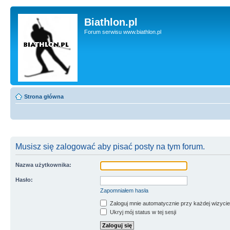
Biathlon.pl
Forum serwisu www.biathlon.pl
Strona główna
Musisz się zalogować aby pisać posty na tym forum.
Nazwa użytkownika:
Hasło:
Zapomniałem hasła
Zaloguj mnie automatycznie przy każdej wizycie
Ukryj mój status w tej sesji