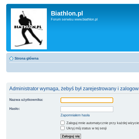
Biathlon.pl
Forum serwisu www.biathlon.pl
Strona główna
Administrator wymaga, żebyś był zarejestrowany i zalogowa
Nazwa użytkownika:
Hasło:
Zapomniałem hasła
Zaloguj mnie automatycznie przy każdej wizycie
Ukryj mój status w tej sesji