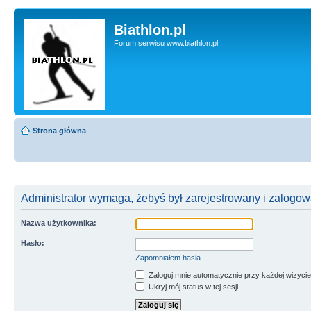
Biathlon.pl
Forum serwisu www.biathlon.pl
Strona główna
Administrator wymaga, żebyś był zarejestrowany i zalogowa
Nazwa użytkownika:
Hasło:
Zapomniałem hasła
Zaloguj mnie automatycznie przy każdej wizycie
Ukryj mój status w tej sesji