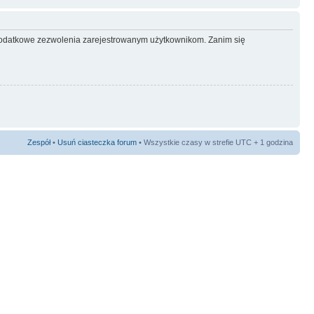
ć dodatkowe zezwolenia zarejestrowanym użytkownikom. Zanim się
Zespół
•
Usuń ciasteczka forum
• Wszystkie czasy w strefie UTC + 1 godzina