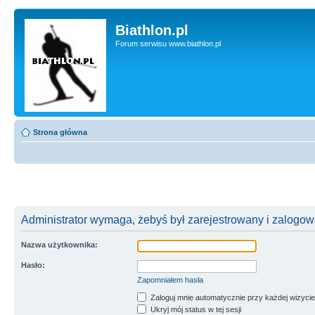
Biathlon.pl
Forum serwisu www.biathlon.pl
Strona główna
Administrator wymaga, żebyś był zarejestrowany i zalogowa
Nazwa użytkownika:
Hasło:
Zapomniałem hasła
Zaloguj mnie automatycznie przy każdej wizycie
Ukryj mój status w tej sesji