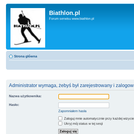
Biathlon.pl
Forum serwisu www.biathlon.pl
Strona główna
Administrator wymaga, żebyś był zarejestrowany i zalogowa
Nazwa użytkownika:
Hasło:
Zapomniałem hasła
Zaloguj mnie automatycznie przy każdej wizycie
Ukryj mój status w tej sesji