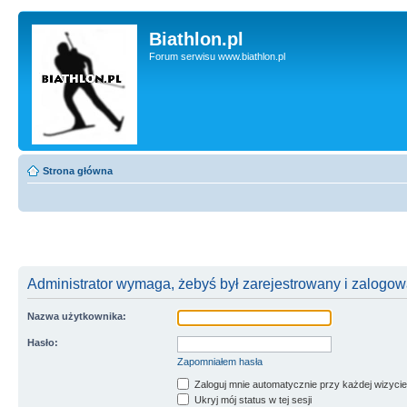
Biathlon.pl
Forum serwisu www.biathlon.pl
Strona główna
Administrator wymaga, żebyś był zarejestrowany i zalogowa
Nazwa użytkownika:
Hasło:
Zapomniałem hasła
Zaloguj mnie automatycznie przy każdej wizycie
Ukryj mój status w tej sesji