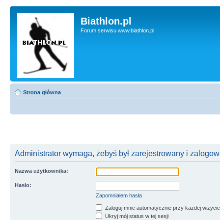
Biathlon.pl
Forum serwisu www.biathlon.pl
Strona główna
Administrator wymaga, żebyś był zarejestrowany i zalogowa
Nazwa użytkownika:
Hasło:
Zapomniałem hasła
Zaloguj mnie automatycznie przy każdej wizycie
Ukryj mój status w tej sesji