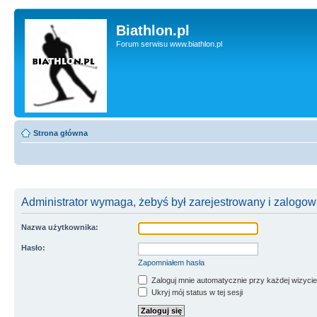
Biathlon.pl
Forum serwisu www.biathlon.pl
Strona główna
Administrator wymaga, żebyś był zarejestrowany i zalogowa
Nazwa użytkownika:
Hasło:
Zapomniałem hasła
Zaloguj mnie automatycznie przy każdej wizycie
Ukryj mój status w tej sesji