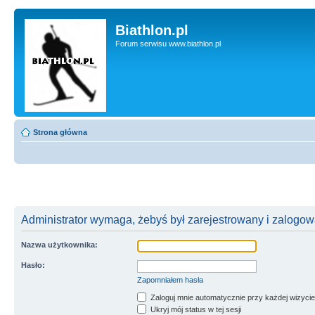
Biathlon.pl
Forum serwisu www.biathlon.pl
Strona główna
Administrator wymaga, żebyś był zarejestrowany i zalogowa
Nazwa użytkownika:
Hasło:
Zapomniałem hasła
Zaloguj mnie automatycznie przy każdej wizycie
Ukryj mój status w tej sesji