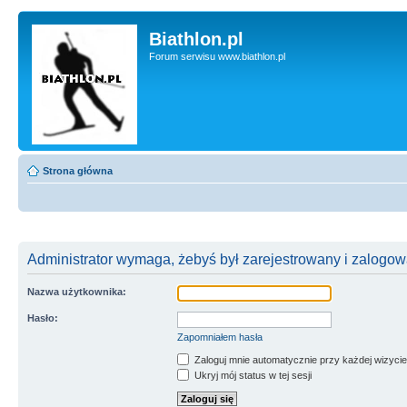
Biathlon.pl
Forum serwisu www.biathlon.pl
Strona główna
Administrator wymaga, żebyś był zarejestrowany i zalogowa
Nazwa użytkownika:
Hasło:
Zapomniałem hasła
Zaloguj mnie automatycznie przy każdej wizycie
Ukryj mój status w tej sesji