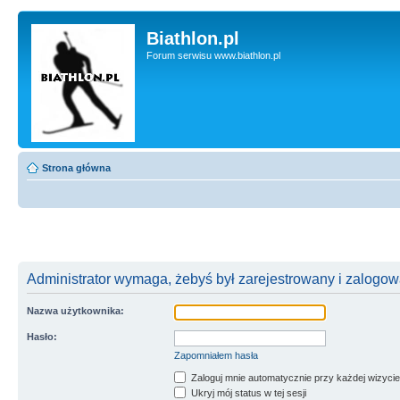
Biathlon.pl
Forum serwisu www.biathlon.pl
Strona główna
Administrator wymaga, żebyś był zarejestrowany i zalogowa
Nazwa użytkownika:
Hasło:
Zapomniałem hasła
Zaloguj mnie automatycznie przy każdej wizycie
Ukryj mój status w tej sesji