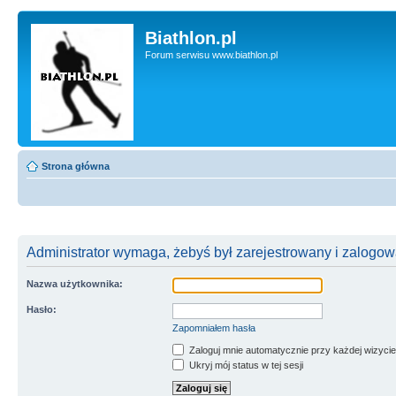
Biathlon.pl
Forum serwisu www.biathlon.pl
Strona główna
Administrator wymaga, żebyś był zarejestrowany i zalogowa
Nazwa użytkownika:
Hasło:
Zapomniałem hasła
Zaloguj mnie automatycznie przy każdej wizycie
Ukryj mój status w tej sesji