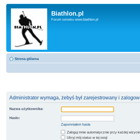
Biathlon.pl
Forum serwisu www.biathlon.pl
Strona główna
Administrator wymaga, żebyś był zarejestrowany i zalogowa
Nazwa użytkownika:
Hasło:
Zapomniałem hasła
Zaloguj mnie automatycznie przy każdej wizycie
Ukryj mój status w tej sesji